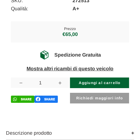
SKU:
272513
Qualità:
A+
Prezzo
€65,00
Spedizione Gratuita
Mostra altri ricambi di questo veicolo
Disponibilità
attuale:
Diminuisci
Aumenta
la
la
quantità
quantità
di
di
Richiedi maggiori info
VOLKSWAGEN
VOLKSWAGEN
PASSAT
PASSAT
«VII»
«VII»
VARIANT
VARIANT
(2015)
(2015)
MOTORE
MOTORE
COPERCHIO
COPERCHIO
Descrizione prodotto
INSONORIZZANTE
INSONORIZZANTE