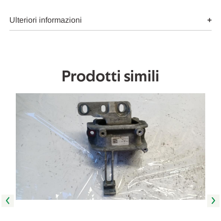
MOTORE
MOTORE
USATO
USATO
Da
Da
Ulteriori informazioni
2014
2014
A
A
2019
2019
[[272513]]
[[272513]]
Prodotti simili