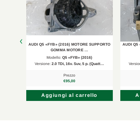
 MOTORE
AUDI Q5 «FYB» (2016) MOTORE SUPPORTO
AUDI Q5
GOMMA MOTORE …
Modello:
Q5 «FYB» (2016)
Quatt…
Versione:
2.0 TDi, 16v. Suv, 5 p. (Quatt…
Versio
Prezzo
€95,00
lo
Aggiungi al carrello
A