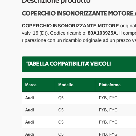
Descrizione prodotto
COPERCHIO INSONORIZZANTE MOTORE AU
COPERCHIO INSONORIZZANTE MOTORE
origina
valv. 16 (D)). Codice ricambio:
80A103925A
. Il comp
riparazione con un ricambio originale ad un prezzo va
TABELLA COMPATIBILITA' VEICOLI
Marca
Modello
Piattaforma
Audi
Q5
FYB, FYG
Audi
Q5
FYB, FYG
Audi
Q5
FYB, FYG
Audi
Q5
FYB, FYG