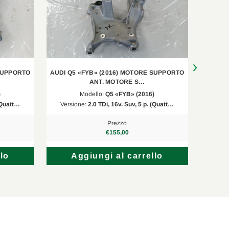
 SUPPORTO
AUDI Q5 «FYB» (2016) MOTORE SUPPORTO
AUDI 
ANT. MOTORE S…
)
Modello:
Q5 «FYB» (2016)
 (Quatt…
Versione:
2.0 TDi, 16v. Suv, 5 p. (Quatt…
Vers
Prezzo
€155,00
lo
Aggiungi al carrello