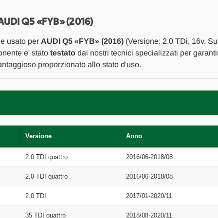
MOTORE
MOTORE
USATO
USATO
Da
Da
DI Q5 «FYB» (2016)
2016
2016
in
in
le usato per
AUDI Q5 «FYB» (2016)
(Versione: 2.0 TDi, 16v. Su
poi
poi
[[263284]]
[[263284]]
onente e' stato
testato
dai nostri tecnici specializzati per garanti
ntaggioso proporzionato allo stato d'uso.
Versione
Anno
2.0 TDI quattro
2016/06-2018/08
2.0 TDI quattro
2016/06-2018/08
2.0 TDI
2017/01-2020/11
35 TDI quattro
2018/08-2020/11