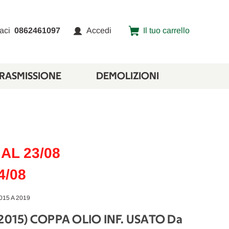
aci
0862461097
Accedi
Il tuo carrello
TRASMISSIONE
DEMOLIZIONI
AL 23/08
4/08
015 A 2019
2015) COPPA OLIO INF. USATO Da