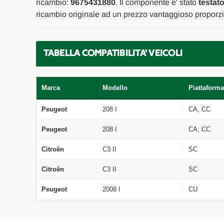
ricambio:
9675431880
. Il componente e' stato
testat
ricambio originale ad un prezzo vantaggioso proporzio
TABELLA COMPATIBILITA' VEICOLI
Marca
Modello
Piattaforma
Peugeot
208 I
CA, CC
Peugeot
208 I
CA, CC
Citroën
C3 II
SC
Citroën
C3 II
SC
Peugeot
2008 I
CU
Peugeot
308 II
L3, LB, LH,