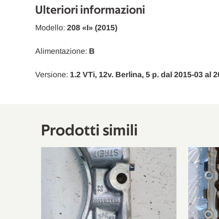
Citroën
C1 II
PA, PS
Ulteriori informazioni
Citroën
C4 Cactus
--
Modello:
208 «I» (2015)
Peugeot
108
--
Alimentazione:
B
Citroën
C4 Cactus
--
Versione:
1.2 VTi, 12v. Berlina, 5 p. dal 2015-03 al
DS
DS3
SA
DS
DS3 Cabriolet
SB
Citroën
C3 III
SX
Prodotti simili
Peugeot
208 I
CA, CC
Citroën
C3 III
SX
Peugeot
208 I
CA, CC
Citroën
C3 Aircross II
2C, 2R