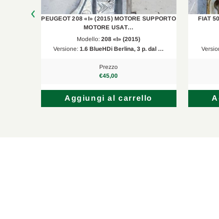
Peugeot
208 I
CA, CC
E ASTA
PEUGEOT 208 «I» (2015) MOTORE SUPPORTO
FIAT 5
Peugeot
2008 I
CU
MOTORE USAT…
Modello:
208 «I» (2015)
Citroën
C3 III
SX
. dal …
Versione:
1.6 BlueHDi Berlina, 3 p. dal …
Versio
Citroën
C3 III
SX
Prezzo
€45,00
Peugeot
208 II
UB, UJ, UP
lo
Aggiungi al carrello
A
Opel
Crossland X
P17, P2QO
Opel
Corsa F
P2JO