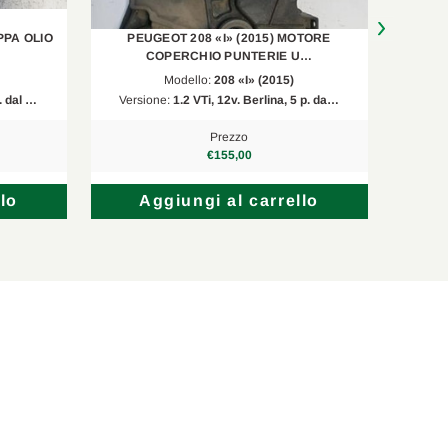
1199 ccm, 61 KW, 82 PS
PPA OLIO
PEUGEOT 208 «I» (2015) MOTORE
PEUGE
1199 ccm, 61 KW, 82 PS
COPERCHIO PUNTERIE U…
Modello:
208 «I» (2015)
1199 ccm, 61 KW, 83 PS
. dal …
Versione:
1.2 VTi, 12v. Berlina, 5 p. da…
Versi
1199 ccm, 60 KW, 82 PS
Prezzo
€155,00
1199 ccm, 55 KW, 75 PS
lo
Aggiungi al carrello
1199 ccm, 61 KW, 83 PS
1199 ccm, 55 KW, 75 PS