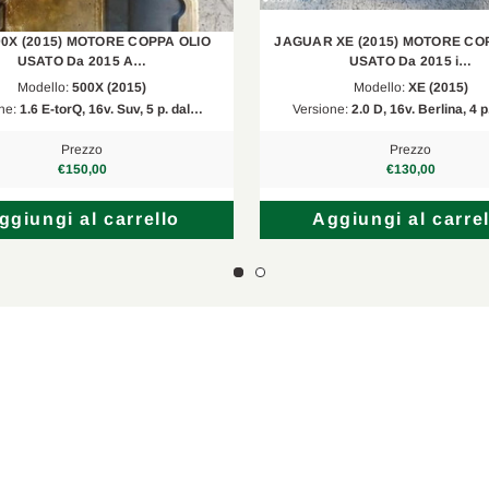
1.2 PureTech 82
2018/03-2019/12
00X (2015) MOTORE COPPA OLIO
JAGUAR XE (2015) MOTORE CO
1.2 PureTech 82
2018/01-2019/12
USATO Da 2015 A…
USATO Da 2015 i…
Modello:
500X (2015)
Modello:
XE (2015)
1.2 PureTech 82
2018/05-2024/12
ne:
1.6 E-torQ, 16v. Suv, 5 p. dal…
Versione:
2.0 D, 16v. Berlina, 4 p
1.2 VTi 82 LPG
2016/07-2024/12
Prezzo
Prezzo
€150,00
€130,00
, UW
1.2 PureTech 75
2019/06-2024/12
ggiungi al carrello
Aggiungi al carrel
1.2
2019/07-2024/12
1.2
2019/07-2024/12