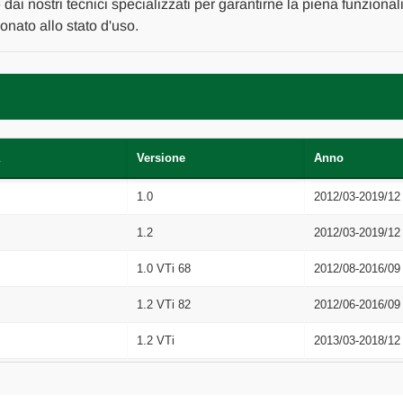
[[268487]]
[[268487]]
o
dai nostri tecnici specializzati per garantirne la piena funzional
nato allo stato d'uso.
Versione
Anno
1.0
2012/03-2019/12
1.2
2012/03-2019/12
1.0 VTi 68
2012/08-2016/09
1.2 VTi 82
2012/06-2016/09
1.2 VTi
2013/03-2018/12
 LP, LW
1.2 VTi 72
2013/09-2021/06