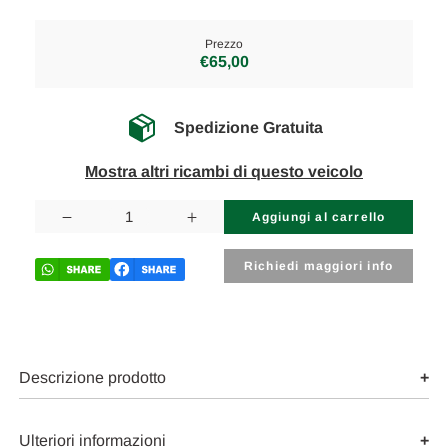
Prezzo
€65,00
Spedizione Gratuita
Mostra altri ricambi di questo veicolo
Disponibilità
attuale:
Diminuisci
Aumenta
la
la
quantità
quantità
di
di
Richiedi maggiori info
CITROEN
CITROEN
XSARA
XSARA
PICASSO
PICASSO
(2004)
(2004)
SCARICO
SCARICO
E
E
INIEZIONE
INIEZIONE
Descrizione prodotto
CORPO
CORPO
FARFALLATO
FARFALLATO
USATO
USATO
Da
Da
Ulteriori informazioni