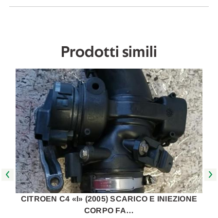
2004
2004
A
A
2011
2011
[[272628]]
[[272628]]
Prodotti simili
CITROEN C4 «I» (2005) SCARICO E INIEZIONE
CORPO FA…