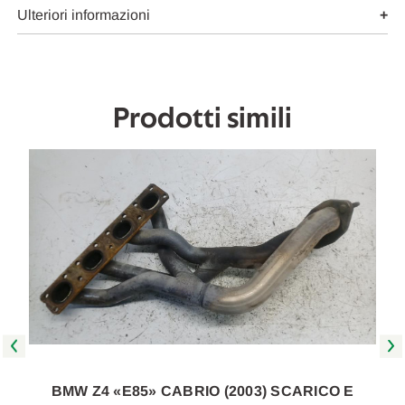
USATO
USATO
Ulteriori informazioni
Da
Da
2005
2005
in
in
poi
poi
[[258213]]
[[258213]]
Prodotti simili
BMW Z4 «E85» CABRIO (2003) SCARICO E