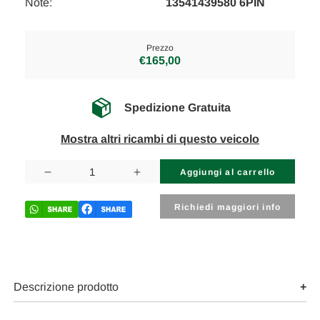
Note:
13541439580 6PIN
Prezzo
€165,00
Spedizione Gratuita
Mostra altri ricambi di questo veicolo
Disponibilità
attuale:
Diminuisci
Aumenta
la
la
quantità
quantità
di
di
Richiedi maggiori info
BMW
BMW
Z4
Z4
«E85»
«E85»
CABRIO
CABRIO
(2003)
(2003)
SCARICO
SCARICO
E
E
Descrizione prodotto
INIEZIONE
INIEZIONE
CORPO
CORPO
FARFALLATO
FARFALLATO