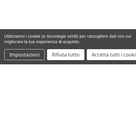
Utilizziamo i cookie (e tecnologie simili) per raccogliere dati con cui
migliorare la tua esperienza di acquisto.
Impostazioni
Rifiuta tutto
Accetta tutti i cook
catalogo ricambi
veicoli per ricambi
motore
cambio e trasmissione
demolizioni