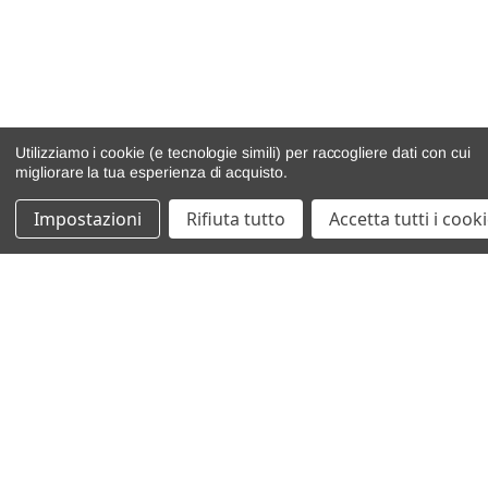
Utilizziamo i cookie (e tecnologie simili) per raccogliere dati con cui
migliorare la tua esperienza di acquisto.
Impostazioni
Rifiuta tutto
Accetta tutti i cook
catalogo ricambi
veicoli per ricambi
motore
cambio e trasmissione