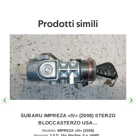
[[256574]]
[[256574]]
Prodotti simili
SUBARU IMPREZA «IV» (2008) STERZO
BLOCCASTERZO USA…
Modello:
IMPREZA «IV» (2008)
Versione:
2.0 D, 16v. Berlina, 5 p. (AWD…