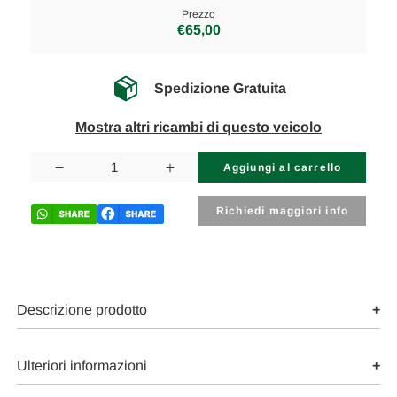
Prezzo
€65,00
Spedizione Gratuita
Mostra altri ricambi di questo veicolo
Disponibilità
attuale:
Diminuisci
Aumenta
la
la
quantità
quantità
di
di
Richiedi maggiori info
SUBARU
SUBARU
IMPREZA
IMPREZA
«IV»
«IV»
(2008)
(2008)
STERZO
STERZO
DEVIOGUIDA
DEVIOGUIDA
LUCI
LUCI
Descrizione prodotto
SX.
SX.
USATO
USATO
Da
Da
2009
2009
Ulteriori informazioni
in
in
poi
poi