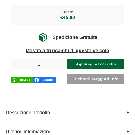
Prezzo
€45,00
Spedizione Gratuita
Mostra altri ricambi di questo veicolo
Disponibilità
attuale:
Diminuisci
Aumenta
la
la
quantità
quantità
di
di
Richiedi maggiori info
NISSAN
NISSAN
MICRA
MICRA
«II»
«II»
(1993)
(1993)
STERZO
STERZO
DEVIOGUIDA
DEVIOGUIDA
TERGICRISTALLI
TERGICRISTALLI
Descrizione prodotto
DX.
DX.
USATO
USATO
Da
Da
1992
1992
Ulteriori informazioni