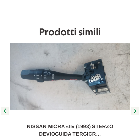
A
A
1998
1998
[[230451]]
[[230451]]
Prodotti simili
NISSAN MICRA «II» (1993) STERZO
DEVIOGUIDA TERGICR…