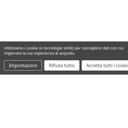
Utilizziamo i cookie (e tecnologie simili) per raccogliere dati con cui
migliorare la tua esperienza di acquisto.
Impostazioni
Rifiuta tutto
Accetta tutti i cook
catalogo ricambi
veicoli per ricambi
motore
cambio e trasmissione