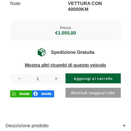
Note:
VETTURA CON
40000KM
Prezzo
€1.050,00
Spedizione Gratuita
Mostra altri ricambi di questo veicolo
Disponibilità
attuale:
Diminuisci
Aumenta
la
la
quantità
quantità
di
di
Richiedi maggiori info
FORD
FORD
RANGER
RANGER
«III»
«III»
(2009)
(2009)
CAMBIO
CAMBIO
E
E
TRASMISSIONE
TRASMISSIONE
Descrizione prodotto
DIFFERENZIALE
DIFFERENZIALE