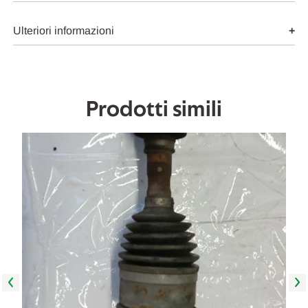
ANT.
ANT.
USATO
USATO
Da
Da
Ulteriori informazioni
2010
2010
in
in
poi
poi
[[260451]]
[[260451]]
Prodotti simili