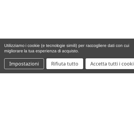
Utilizziamo i cookie (e tecnologie simili) per raccogliere dati con cui
migliorare la tua esperienza di acquisto.
Impostazioni
Rifiuta tutto
Accetta tutti i cook
catalogo ricambi
veicoli per ricambi
motore
cambio e trasmissione