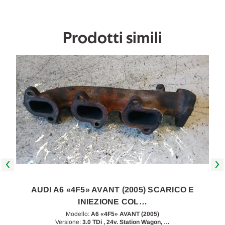
Da
Da
2004
2004
A
A
2008
2008
Prodotti simili
[[266955]]
[[266955]]
AUDI A6 «4F5» AVANT (2005) SCARICO E
INIEZIONE COL…
Modello:
A6 «4F5» AVANT (2005)
Versione:
3.0 TDi , 24v. Station Wagon, …