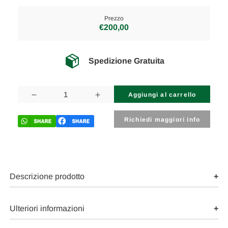
Prezzo
€200,00
Spedizione Gratuita
Disponibilità
attuale:
Diminuisci
Aumenta
la
la
quantità
quantità
di
di
Richiedi maggiori info
AUDI
AUDI
A6
A6
«4F5»
«4F5»
AVANT
AVANT
(2005)
(2005)
SCARICO
SCARICO
E
E
Descrizione prodotto
INIEZIONE
INIEZIONE
DISTRIBUTORE
DISTRIBUTORE
CARBURANTE
CARBURANTE
(FLAUTO)
(FLAUTO)
Ulteriori informazioni
DX.
DX.
USATO
USATO