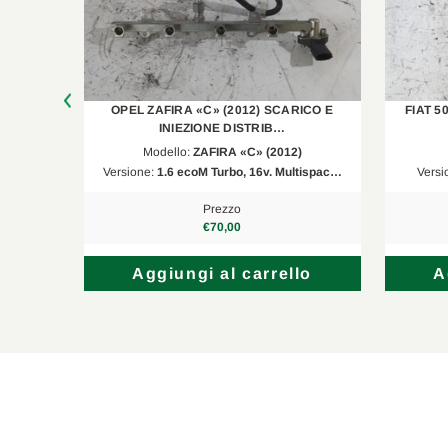
Chevrolet
Cruze Station Wagon
Chevrolet
Cruze 2 Volumi/Coda Spiovente
Chevrolet
Trax
ICO E
OPEL ZAFIRA «C» (2012) SCARICO E
FIAT 5
INIEZIONE DISTRIB…
Opel
Cascada
)
Modello:
ZAFIRA «C» (2012)
tispac…
Versione:
1.6 ecoM Turbo, 16v. Multispac…
Versi
Chevrolet
Trax
Prezzo
Opel
Mokka/Mokka X
€70,00
Opel
Astra J Tre Volumi
lo
Aggiungi al carrello
A
Opel
Adam
Opel
Corsa E
Opel
Mokka/Mokka X