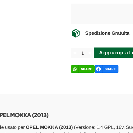
Spedizione Gratuita
Disponibilità
attuale:
Diminuisci
Aumenta
la
la
quantità
quantità
di
di
OPEL
OPEL
MOKKA
MOKKA
(2013)
(2013)
SCARICO
SCARICO
E
E
INIEZIONE
INIEZIONE
DISTRIBUTORE
DISTRIBUTORE
CARBURANTE
CARBURANTE
(FLAUTO)
(FLAUTO)
USATO
USATO
PEL MOKKA (2013)
Da
Da
2012
2012
le usato per
OPEL MOKKA (2013)
(Versione: 1.4 GPL, 16v. Suv
A
A