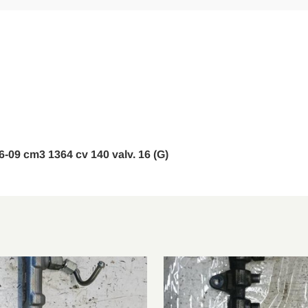
P12
1.4
2011/10-2018/0
P10
1.4 LPG
2011/12-2015/1
P10
1.4 LPG
2012/01-2015/1
--
1.4
2011/10-2018/0
J13
1.4
2013/04-2019/1
16-09 cm3 1364 cv 140 valv. 16 (G)
P10
1.4 Turbo
2009/12-2015/1
S10
1.4
2010/06-2017/0
S10
1.4
2010/06-2017/0
J13
1.4 4x4
2012/06-2019/1
--
1.4 Turbo
2012/06-2015/1
P12
1.4 LPG
2011/10-2018/0