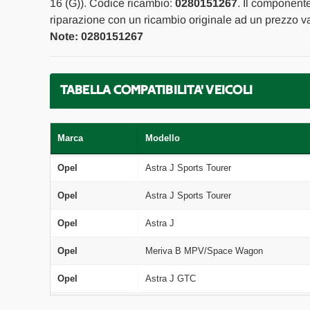
16 (G)). Codice ricambio:
0280151267
. Il componente
riparazione con un ricambio originale ad un prezzo va
Note: 0280151267
TABELLA COMPATIBILITA' VEICOLI
Marca
Modello
Opel
Astra J Sports Tourer
Opel
Astra J Sports Tourer
Opel
Astra J
Opel
Meriva B MPV/Space Wagon
Opel
Astra J GTC
Opel
Zafira Tourer C