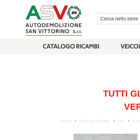
Cerca
CATALOGO RICAMBI
VEICOL
TUTTI G
VER
Home
Catalogo Ricambi
Tutti
Scar