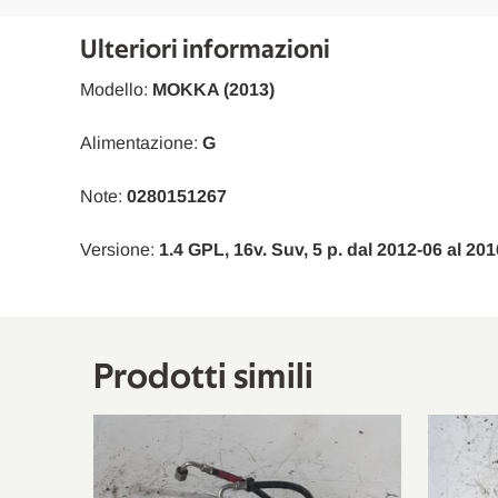
Opel
Zafira Tourer C
Ulteriori informazioni
Opel
Astra J Sports Tourer
Modello:
MOKKA (2013)
Opel
Astra J
Alimentazione:
G
Opel
Astra J GTC
Note:
0280151267
Opel
Mokka/Mokka X
Versione:
1.4 GPL, 16v. Suv, 5 p. dal 2012-06 al 20
Opel
Astra J
Opel
Meriva B MPV/Space Wagon
Opel
Meriva B MPV/Space Wagon
Prodotti simili
Opel
Mokka/Mokka X
Opel
Astra J Tre Volumi
Opel
Zafira Tourer C