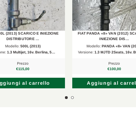
J308
1.4
2012/08-2016/1
J305
1.4
2012/06-2016/1
--
1.4 AWD
2012/12-2024/1
00L (2013) SCARICO E INIEZIONE
FIAT PANDA «II» VAN (2012) S
DISTRIBUTORE …
INIEZIONE DIS…
W13
1.4
2013/04-2018/0
Modello:
500L (2013)
Modello:
PANDA «II» VAN (2
one:
1.3 Multijet, 16v. Berlina, 5…
Versione:
1.3 MJTD 2Seats, 16v. B
--
1.4
2012/12-2024/1
Prezzo
Prezzo
J13
1.4 LPG
2013/04-2019/1
€115,00
€100,00
--
1.4 LPG
2014/07-2015/1
ggiungi al carrello
Aggiungi al carrel
M13
1.4 S
2014/11-2019/0
X15
1.4 Turbo
2015/03-2024/1
J13
1.4
2018/06-2019/1