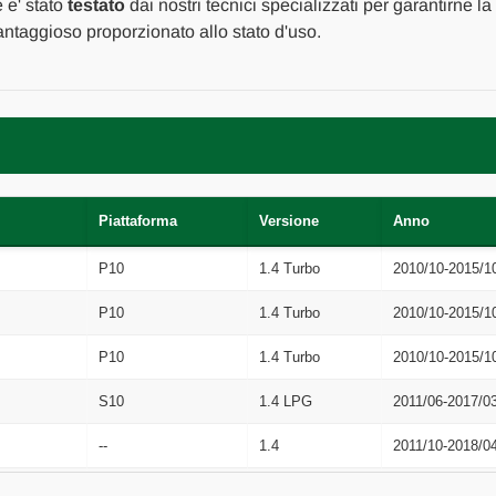
2016
2016
 e' stato
testato
dai nostri tecnici specializzati per garantirne la
[[261011]]
[[261011]]
ntaggioso proporzionato allo stato d'uso.
Piattaforma
Versione
Anno
P10
1.4 Turbo
2010/10-2015/1
P10
1.4 Turbo
2010/10-2015/1
P10
1.4 Turbo
2010/10-2015/1
S10
1.4 LPG
2011/06-2017/0
--
1.4
2011/10-2018/0
P12
1.4
2011/10-2018/0