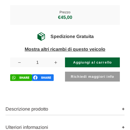
Prezzo
€45,00
Spedizione Gratuita
Mostra altri ricambi di questo veicolo
Disponibilità
attuale:
Diminuisci
Aumenta
la
la
quantità
quantità
di
di
Richiedi maggiori info
VOLKSWAGEN
VOLKSWAGEN
POLO
POLO
«VII»
«VII»
(2017)
(2017)
IMPIANTO
IMPIANTO
ELETTRICO
ELETTRICO
ELETTROVALVOLA
ELETTROVALVOLA
Descrizione prodotto
USATO
USATO
Da
Da
2017
2017
A
A
Ulteriori informazioni