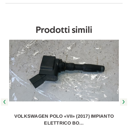
2021
2021
[[271119]]
[[271119]]
Prodotti simili
VOLKSWAGEN POLO «VII» (2017) IMPIANTO
ELETTRICO BO…