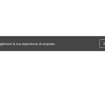
igliorare la tua esperienza di acquisto.
ssione
chi siamo
spedizioni e resi
dita
mappa del sito
Condizioni generali di vendita
Termini e Condizioni
Privacy