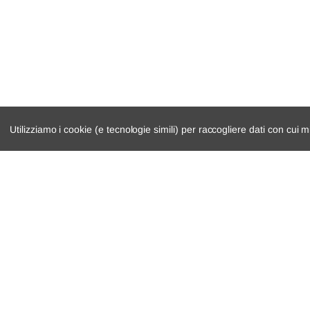
Utilizziamo i cookie (e tecnologie simili) per raccogliere dati con cui m
catalogo ricambi
cambio e trasmi
veicoli per ricambi
demolizioni
motore
condizioni di ven