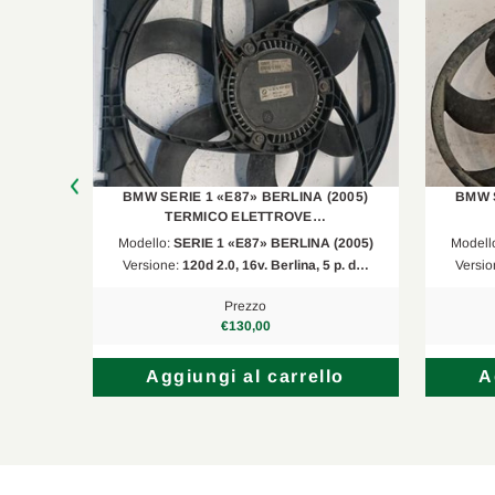
2005)
BMW SERIE 1 «E87» BERLINA (2005)
BMW S
TERMICO ELETTROVE…
(2005)
Modello:
SERIE 1 «E87» BERLINA (2005)
Modell
 p. d…
Versione:
120d 2.0, 16v. Berlina, 5 p. d…
Versio
Prezzo
€130,00
lo
Aggiungi al carrello
A