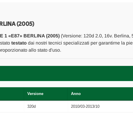
(2005)
(2005)
TERMICO
TERMICO
ELETTROVENTOLA
ELETTROVENT
USATO
USATO
Da
Da
RLINA (2005)
2004
2004
A
A
 1 «E87» BERLINA (2005)
(Versione: 120d 2.0, 16v. Berlina,
2012
2012
[[267301]]
[[267301]]
 stato
testato
dai nostri tecnici specializzati per garantirne la pi
oporzionato allo stato d'uso.
Versione
Anno
320d
2010/03-2013/10