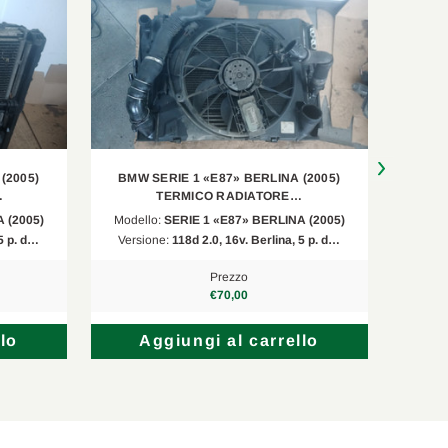
(2005)
BMW SERIE 1 «E87» BERLINA (2005)
BMW 
…
TERMICO RADIATORE…
 (2005)
Modello:
SERIE 1 «E87» BERLINA (2005)
Model
 5 p. d…
Versione:
118d 2.0, 16v. Berlina, 5 p. d…
Vers
Prezzo
€70,00
lo
Aggiungi al carrello