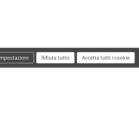
Impostazioni
Rifiuta tutto
Accetta tutti i cookie
+39 0862461097
info@autodemolizionesanvittorino.it
©2026 Autodemolizione San Vittorino
ecommerce by San Vittorino Srl