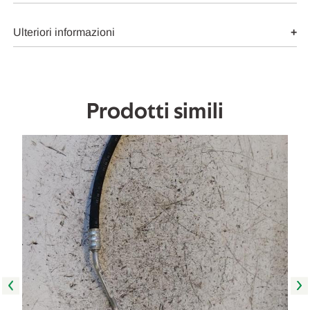
A/C
A/C
USATO
USATO
Da
Da
Ulteriori informazioni
2019
2019
in
in
poi
poi
[[267951]]
[[267951]]
Prodotti simili