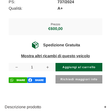
PS:
737/2024
Qualità:
A+
Prezzo
€600,00
Spedizione Gratuita
Mostra altri ricambi di questo veicolo
Disponibilità
attuale:
Diminuisci
Aumenta
la
la
quantità
quantità
di
di
Richiedi maggiori info
MERCEDES
MERCEDES
CLASSE
CLASSE
GLC
GLC
«C253»
«C253»
COUPÉ
COUPÉ
(2019)
(2019)
TERMICO
TERMICO
Descrizione prodotto
EVAPORATORE
EVAPORATORE