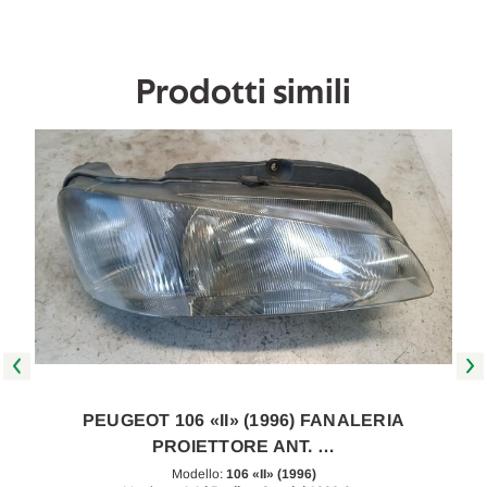
2001
2001
[[256437]]
[[256437]]
Prodotti simili
PEUGEOT 106 «II» (1996) FANALERIA
PROIETTORE ANT. …
Modello:
106 «II» (1996)