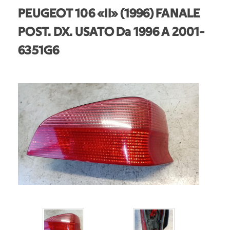
PEUGEOT 106 «II» (1996) FANALE
POST. DX. USATO Da 1996 A 2001
-
6351G6