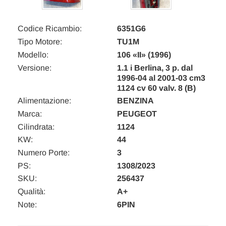
Codice Ricambio:
6351G6
Tipo Motore:
TU1M
Modello:
106 «II» (1996)
Versione:
1.1 i Berlina, 3 p. dal
1996-04 al 2001-03 cm3
1124 cv 60 valv. 8 (B)
Alimentazione:
BENZINA
Marca:
PEUGEOT
Cilindrata:
1124
KW:
44
Numero Porte:
3
PS:
1308/2023
SKU:
256437
Qualità:
A+
Note:
6PIN