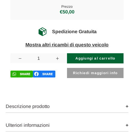
Prezzo
€50,00
Spedizione Gratuita
Mostra altri ricambi di questo veicolo
Disponibilità
attuale:
Diminuisci
Aumenta
la
la
quantità
quantità
di
di
Richiedi maggiori info
PEUGEOT
PEUGEOT
106
106
«II»
«II»
(1996)
(1996)
FANALERIA
FANALERIA
FANALE
FANALE
POST.
POST.
Descrizione prodotto
DX.
DX.
USATO
USATO
Da
Da
1996
1996
Ulteriori informazioni
A
A