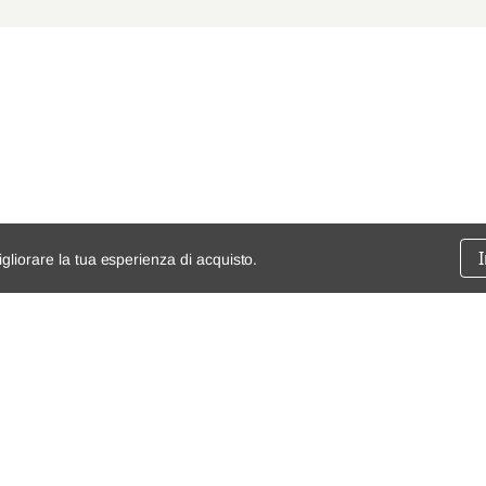
igliorare la tua esperienza di acquisto.
ssione
chi siamo
spedizioni e resi
dita
mappa del sito