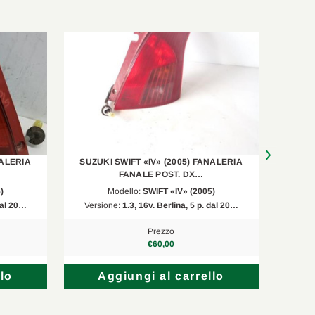
NALERIA
SUZUKI SWIFT «IV» (2005) FANALERIA
SUZU
FANALE POST. DX…
)
Modello:
SWIFT «IV» (2005)
 dal 20…
Versione:
1.3, 16v. Berlina, 5 p. dal 20…
Versi
Prezzo
€60,00
lo
Aggiungi al carrello