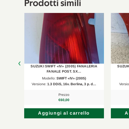
Prodotti simili
ALERIA
SUZUKI SWIFT «IV» (2005) FANALERIA
SUZUK
FANALE POST. SX…
Modello:
SWIFT «IV» (2005)
3 p. d…
Versione:
1.3 DDiS, 16v. Berlina, 3 p. d…
Versi
Prezzo
€60,00
lo
Aggiungi al carrello
A