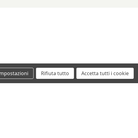
Impostazioni
Rifiuta tutto
Accetta tutti i cookie
+39 0862461097
info@autodemolizionesanvittorino.it