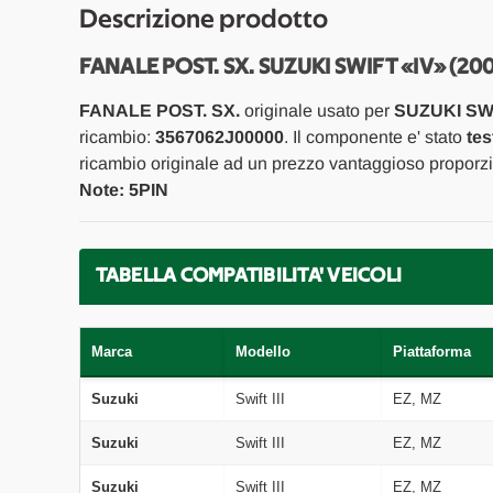
Descrizione prodotto
FANALE POST. SX. SUZUKI SWIFT «IV» (20
FANALE POST. SX.
originale usato per
SUZUKI SWI
ricambio:
3567062J00000
. Il componente e' stato
tes
ricambio originale ad un prezzo vantaggioso proporzio
Note: 5PIN
TABELLA COMPATIBILITA' VEICOLI
Marca
Modello
Piattaforma
Suzuki
Swift III
EZ, MZ
Suzuki
Swift III
EZ, MZ
Suzuki
Swift III
EZ, MZ