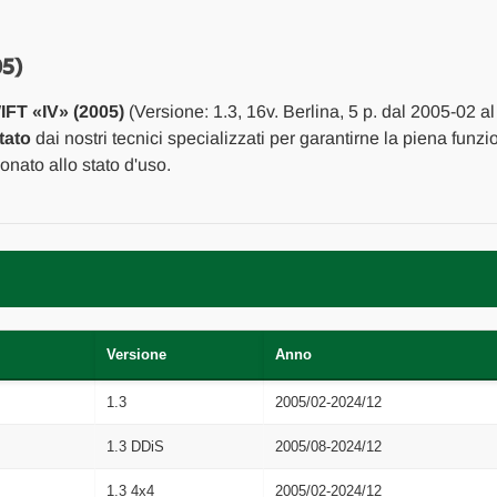
POST.
POST.
SX.
SX.
USATO
USATO
Da
Da
05)
2005
2005
A
A
FT «IV» (2005)
(Versione: 1.3, 16v. Berlina, 5 p. dal 2005-02 
2011
2011
[[257154]]
[[257154]]
tato
dai nostri tecnici specializzati per garantirne la piena funzi
nato allo stato d'uso.
Versione
Anno
1.3
2005/02-2024/12
1.3 DDiS
2005/08-2024/12
1.3 4x4
2005/02-2024/12