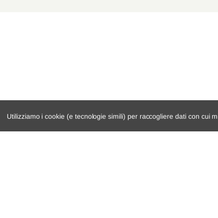
Utilizziamo i cookie (e tecnologie simili) per raccogliere dati con cui m
catalogo ricambi
cambio e trasmi
veicoli per ricambi
demolizioni
motore
condizioni di ven