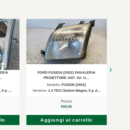
ERIA
FORD FUSION (2002) FANALERIA
FORD F
U…
PROIETTORE ANT. SX. U…
Modello:
FUSION (2002)
, 5 p. …
Versione:
1.4 TDCi Station Wagon, 5 p. d…
Versi
Prezzo
€60,00
lo
Aggiungi al carrello