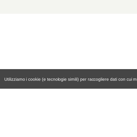
Utilizziamo i cookie (e tecnologie simili) per raccogliere dati con cui m
catalogo ricambi
cambio e trasmi
veicoli per ricambi
demolizioni
motore
condizioni di ven