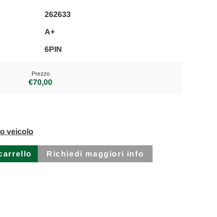
262633
A+
6PIN
Prezzo
€70,00
to veicolo
Richiedi maggiori info