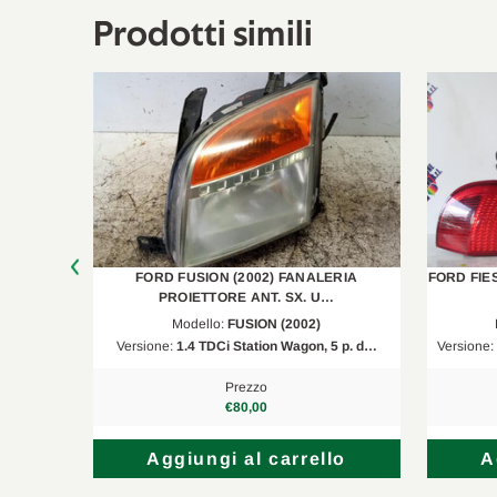
Prodotti simili
 FANALE
FORD FUSION (2002) FANALERIA
FORD FIE
PROIETTORE ANT. SX. U…
Modello:
FUSION (2002)
5 p. d…
Versione:
1.4 TDCi Station Wagon, 5 p. d…
Versione:
Prezzo
€80,00
lo
Aggiungi al carrello
A