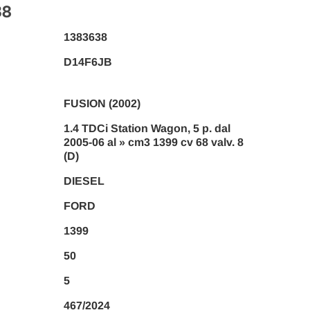
38
1383638
D14F6JB
FUSION (2002)
1.4 TDCi Station Wagon, 5 p. dal
2005-06 al » cm3 1399 cv 68 valv. 8
(D)
DIESEL
FORD
1399
50
5
467/2024