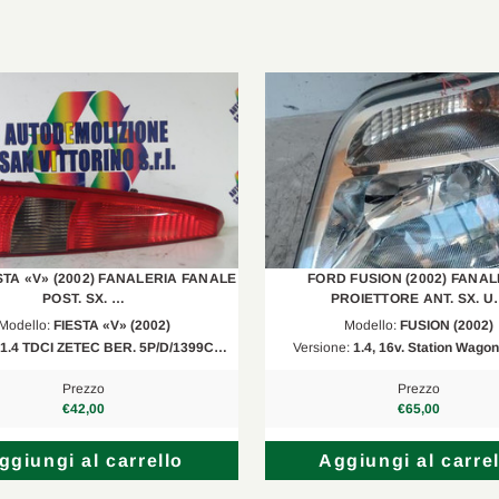
STA «V» (2002) FANALERIA FANALE
FORD FUSION (2002) FANAL
POST. SX. …
PROIETTORE ANT. SX. 
Modello:
FIESTA «V» (2002)
Modello:
FUSION (2002)
1.4 TDCI ZETEC BER. 5P/D/1399C…
Versione:
1.4, 16v. Station Wagon
Prezzo
Prezzo
€42,00
€65,00
ggiungi al carrello
Aggiungi al carrel