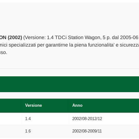
POST.
POST.
SX.
SX.
USATO
USATO
Da
Da
2005
2005
in
in
poi
poi
N (2002)
(Versione: 1.4 TDCi Station Wagon, 5 p. dal 2005-06 
[[262633]]
[[262633]]
nici specializzati per garantirne la piena funzionalita' e sicurez
uso.
Versione
Anno
1.4
2002/08-2012/12
1.6
2002/08-2009/11