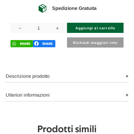
Spedizione Gratuita
Disponibilità
attuale:
Diminuisci
Aumenta
la
la
quantità
quantità
di
di
Richiedi maggiori info
PEUGEOT
PEUGEOT
207
207
(2006)
(2006)
FANALERIA
FANALERIA
FANALE
FANALE
POST.
POST.
SX.
SX.
Descrizione prodotto
USATO
USATO
Da
Da
2006
2006
A
A
Ulteriori informazioni
2009
2009
[[258372]]
[[258372]]
Prodotti simili