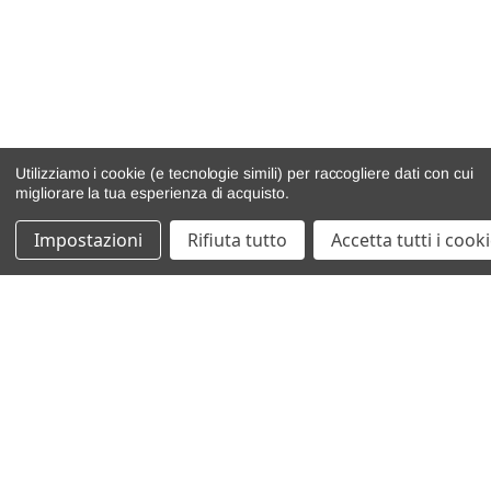
Utilizziamo i cookie (e tecnologie simili) per raccogliere dati con cui
migliorare la tua esperienza di acquisto.
Impostazioni
Rifiuta tutto
Accetta tutti i cook
catalogo ricambi
veicoli per ricambi
motore
cambio e trasmissione