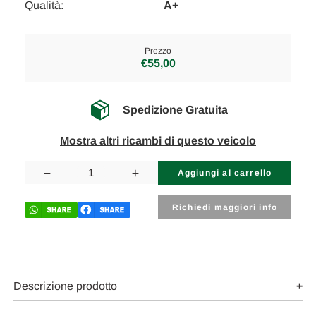
Qualità:
A+
Prezzo
€55,00
Spedizione Gratuita
Mostra altri ricambi di questo veicolo
Disponibilità
attuale:
Diminuisci
Aumenta
la
la
quantità
quantità
di
di
Richiedi maggiori info
SMART
SMART
FORTWO
FORTWO
COUPÉ
COUPÉ
«451»
«451»
(2007)
(2007)
FANALERIA
FANALERIA
FANALE
FANALE
Descrizione prodotto
POST.
POST.
SX.
SX.