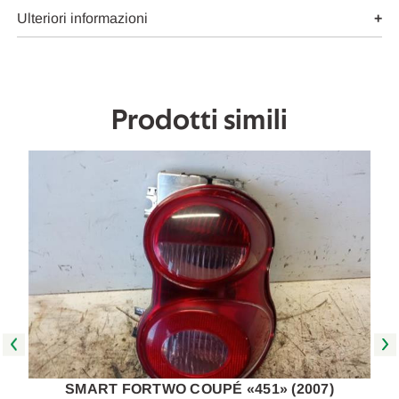
USATO
USATO
Da
Da
Ulteriori informazioni
2007
2007
A
A
2010
2010
[[228276]]
[[228276]]
Prodotti simili
SMART FORTWO COUPÉ «451» (2007)