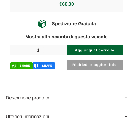
€60,00
Spedizione Gratuita
Mostra altri ricambi di questo veicolo
Disponibilità
attuale:
Diminuisci
Aumenta
la
la
quantità
quantità
di
di
Richiedi maggiori info
NISSAN
NISSAN
MICRA
MICRA
«IV»
«IV»
(2013)
(2013)
FANALERIA
FANALERIA
FANALE
FANALE
POST.
POST.
Descrizione prodotto
SX.
SX.
USATO
USATO
Da
Da
2013
2013
Ulteriori informazioni
in
in
poi
poi
[[246410]]
[[246410]]