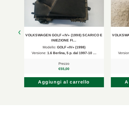
NIEZIONE
VOLKSWAGEN GOLF «IV» (1998) SCARICO E
VOLKSWAG
INIEZIONE FI…
Modello:
GOLF «IV» (1998)
98-12 …
Versione:
1.6 Berlina, 5 p. dal 1997-10 …
Versio
Prezzo
€55,00
lo
Aggiungi al carrello
A