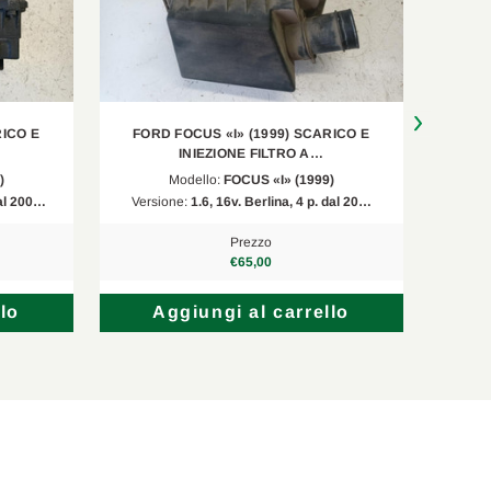
RICO E
FORD FOCUS «I» (1999) SCARICO E
FORD K
INIEZIONE FILTRO A…
)
Modello:
FOCUS «I» (1999)
dal 200…
Versione:
1.6, 16v. Berlina, 4 p. dal 20…
Versi
Prezzo
€65,00
lo
Aggiungi al carrello