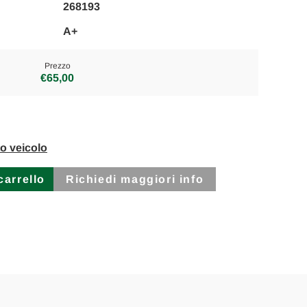
268193
A+
Prezzo
€65,00
to veicolo
Richiedi maggiori info