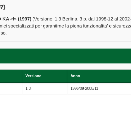
ARIA
ARIA
COMPLETO
COMPLETO
7)
USATO
USATO
Da
Da
KA «I» (1997)
(Versione: 1.3 Berlina, 3 p. dal 1998-12 al 2002
1998
1998
A
A
nici specializzati per garantirne la piena funzionalita' e sicurez
2002
2002
uso.
[[268193]]
[[268193]]
Versione
Anno
1.3i
1996/09-2008/11