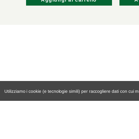
lo
Aggiungi al carrello
A
Utilizziamo i cookie (e tecnologie simili) per raccogliere dati con cui m
catalogo ricambi
cambio e trasmi
veicoli per ricambi
demolizioni