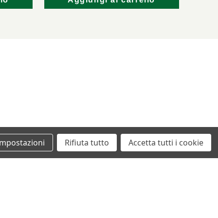
lo
Aggiungi al carrello
Impostazioni
Rifiuta tutto
Accetta tutti i cookie
+39 0862461097
info@autodemolizionesanvittorino.it