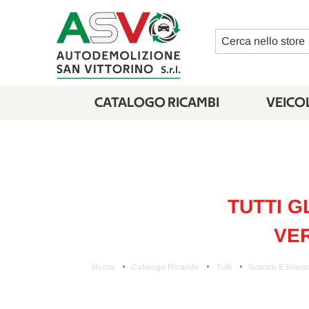
Cerca
CATALOGO RICAMBI
VEICOL
TUTTI G
VER
Home
Catalogo Ricambi
Tutti
Scarico E Iniez