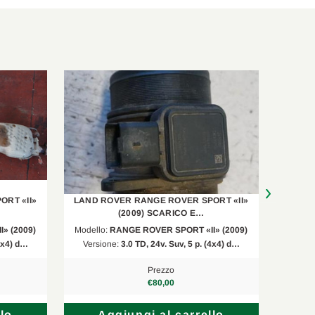
RT «II»
LAND ROVER RANGE ROVER SPORT «II»
LAND 
(2009) SCARICO E…
» (2009)
Modello:
RANGE ROVER SPORT «II» (2009)
Modell
(4x4) d…
Versione:
3.0 TD, 24v. Suv, 5 p. (4x4) d…
Vers
Prezzo
€80,00