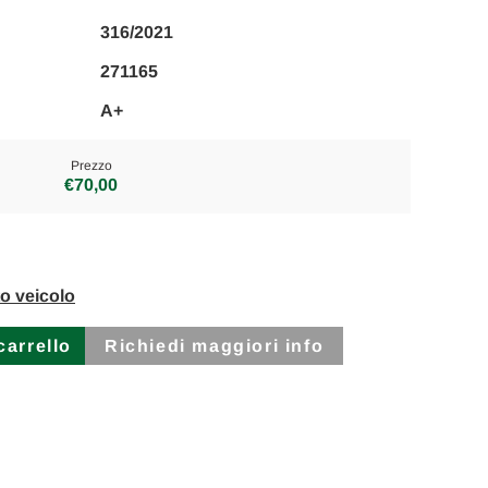
316/2021
271165
A+
Prezzo
€70,00
to veicolo
Richiedi maggiori info