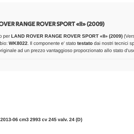
«II»
«II»
(2009)
(2009)
SCARICO
SCARICO
E
E
INIEZIONE
INIEZIONE
VER RANGE ROVER SPORT «II» (2009)
FILTRO
FILTRO
CARBURANTE
CARBURANTE
o per
LAND ROVER RANGE ROVER SPORT «II» (2009)
(Vers
COMPLETO
COMPLETO
USATO
USATO
bio:
WK8022
. Il componente e' stato
testato
dai nostri tecnici s
Da
Da
originale ad un prezzo vantaggioso proporzionato allo stato d'us
2009
2009
A
A
2013
2013
[[271165]]
[[271165]]
l 2013-06 cm3 2993 cv 245 valv. 24 (D)