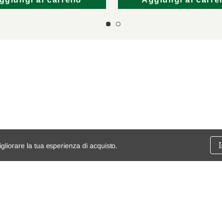
ggiungi al carrello
Aggiungi al carrel
igliorare la tua esperienza di acquisto.
ssione
chi siamo
spedizioni e resi