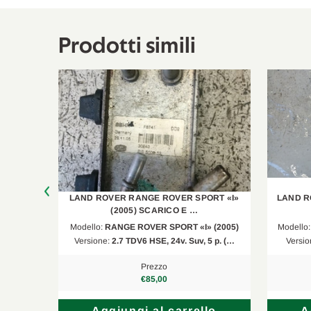
Prodotti simili
T «II»
LAND ROVER RANGE ROVER SPORT «I»
LAND R
(2005) SCARICO E …
 (2009)
Modello:
RANGE ROVER SPORT «I» (2005)
Modello
x4) d…
Versione:
2.7 TDV6 HSE, 24v. Suv, 5 p. (…
Versio
Prezzo
€85,00