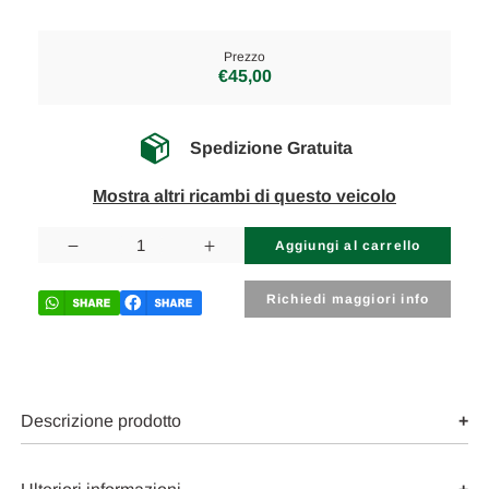
Prezzo
€45,00
Spedizione Gratuita
Mostra altri ricambi di questo veicolo
Disponibilità
attuale:
Diminuisci
Aumenta
la
la
quantità
quantità
di
di
Richiedi maggiori info
FORD
FORD
FOCUS
FOCUS
«IV»
«IV»
(2011)
(2011)
TERMICO
TERMICO
FLESSIBILE
FLESSIBILE
A/C
A/C
Descrizione prodotto
(COMPRESSORE/CONDENSATORE)
(COMPRESSORE/CONDENS
USATO
USATO
Da
Da