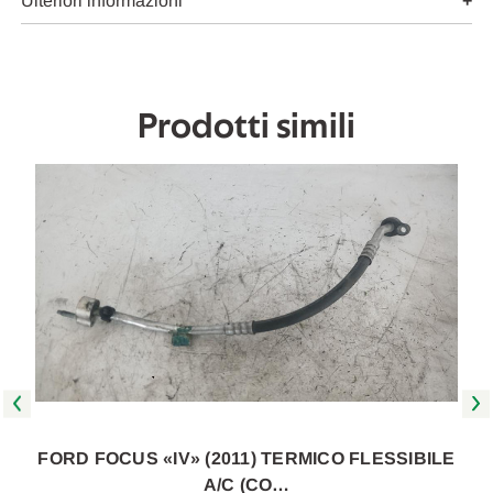
2011
2011
Ulteriori informazioni
A
A
2014
2014
[[263116]]
[[263116]]
Prodotti simili
E
FORD FOCUS «IV» (2011) TERMICO FLESSIBILE
A/C (CO…