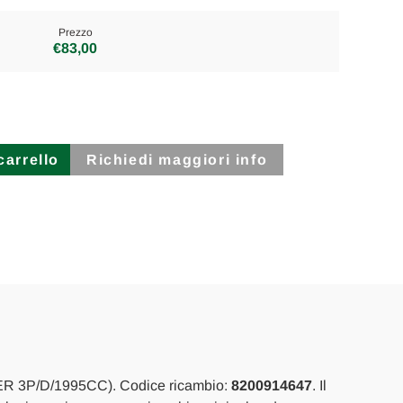
Prezzo
€83,00
Richiedi maggiori info
IMETRO
/DEBIMETRO
ER 3P/D/1995CC). Codice ricambio:
8200914647
. Il