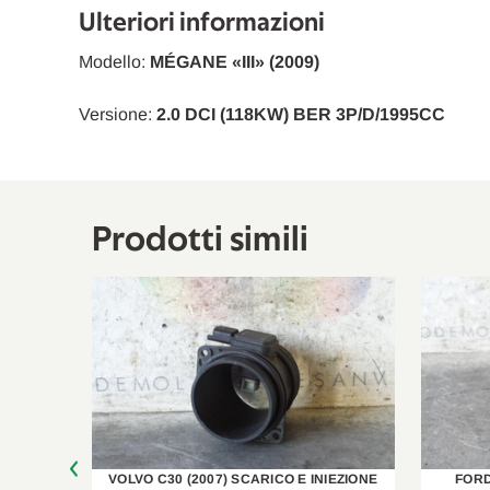
Renault
Master III Furgonato
Ulteriori informazioni
Renault
Master III Furgonato
Modello:
MÉGANE «III» (2009)
Renault
Master III Furgonato
Versione:
2.0 DCI (118KW) BER 3P/D/1995CC
Renault
Master III Furgonato
Renault
Master III Furgonato
Renault
Prodotti simili
Master III Pianale Piatto/Telaio
Renault
Master III Furgonato
Renault
Master III Furgonato
CARICO E
VOLVO C30 (2007) SCARICO E INIEZIONE
FORD