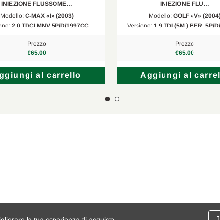
INIEZIONE FLUSSOME…
INIEZIONE FLU…
Modello:
C-MAX «I» (2003)
Modello:
GOLF «V» (2004
one:
2.0 TDCI MNV 5P/D/1997CC
Versione:
1.9 TDI (5M.) BER. 5P/
Prezzo
Prezzo
€65,00
€65,00
ggiungi al carrello
Aggiungi al carrel
igliorare la tua esperienza di acquisto.