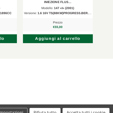
INIEZIONE FLUS…
)
Modello:
147 «I» (2001)
D/1896CC
Versione:
1.6 16V TS(88KW)PROGRESS.BER.3…
Versi
Prezzo
€55,00
lo
Aggiungi al carrello
Impostazioni
Rifiuta tutto
Accetta tutti i cookie