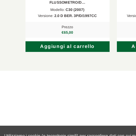
FLUSSOMETRO/D…
Modello:
C30 (2007)
5 p. d…
Versione:
2.0 D BER. 3P/D/1997CC
Versi
Prezzo
€65,00
lo
Aggiungi al carrello
A
Utilizziamo i cookie (e tecnologie simili) per raccogliere dati con cui m