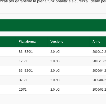
[[193970]]
[[193970]]
izzati per garantirne la piena funzionalita' e sicurezza. Ideale p
Piattaforma
Versione
Anno
B3, BZ0/1
2.0 dCi
2010/10-
KZ0/1
2.0 dCi
2010/10-
B3, BZ0/1
2.0 dCi
2009/04-
DZ0/1
2.0 dCi
2009/04-
JZ0/1
2.0 dCi
2009/02-
JZ0/1
2.0 dCi
2009/04-