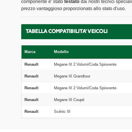
componente e' stato
testato
dai nostri tecnici special
prezzo vantaggioso proporzionato allo stato d'uso.
TABELLA COMPATIBILITA' VEICOLI
Marca
Modello
Renault
Megane III 2 Volumi/Coda Spiovente
Renault
Megane III Grandtour
Renault
Megane III 2 Volumi/Coda Spiovente
Renault
Megane III Coupé
Renault
Scénic III
Renault
Scénic III