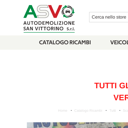
Cerca
CATALOGO RICAMBI
VEICOL
TUTTI G
VER
Home
Catalogo Ricambi
Tutti
Sca