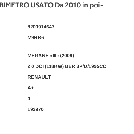
METRO USATO Da 2010 in poi
-
8200914647
M9RB6
MÉGANE «III» (2009)
2.0 DCI (118KW) BER 3P/D/1995CC
RENAULT
A+
0
193970