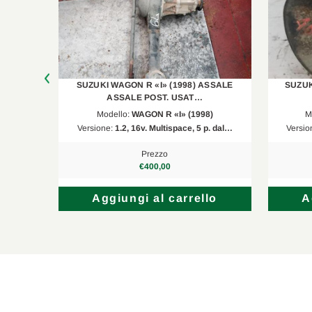
SSALE
SUZUKI WAGON R «I» (1998) ASSALE
SUZUK
ASSALE POST. USAT…
)
Modello:
WAGON R «I» (1998)
M
. dal…
Versione:
1.2, 16v. Multispace, 5 p. dal…
Versio
Prezzo
€400,00
lo
Aggiungi al carrello
A