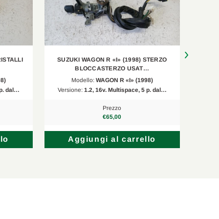
ISTALLI
SUZUKI WAGON R «I» (1998) STERZO
SUZU
BLOCCASTERZO USAT…
8)
Modello:
WAGON R «I» (1998)
 p. dal…
Versione:
1.2, 16v. Multispace, 5 p. dal…
Vers
Prezzo
€65,00
lo
Aggiungi al carrello