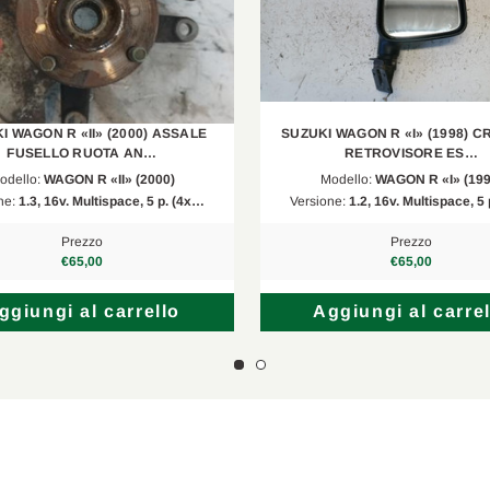
I WAGON R «II» (2000) ASSALE
SUZUKI WAGON R «I» (1998) CR
FUSELLO RUOTA AN…
RETROVISORE ES…
odello:
WAGON R «II» (2000)
Modello:
WAGON R «I» (199
ne:
1.3, 16v. Multispace, 5 p. (4x…
Versione:
1.2, 16v. Multispace, 5
Prezzo
Prezzo
€65,00
€65,00
ggiungi al carrello
Aggiungi al carrel