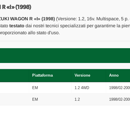
ANT.
ANT.
DX.
DX.
 «I» (1998)
USATO
USATO
Da
Da
UKI WAGON R «I» (1998)
(Versione: 1.2, 16v. Multispace, 5 p.
1998
1998
A
A
stato
testato
dai nostri tecnici specializzati per garantirne la pie
2000
2000
oporzionato allo stato d'uso.
[[217916]]
[[217916]]
Piattaforma
Versione
Anno
EM
1.2 4WD
1998/02-200
EM
1.2
1998/02-200