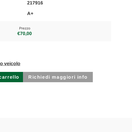
217916
A+
Prezzo
€70,00
to veicolo
Richiedi maggiori info