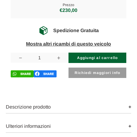
Prezzo
€230,00
Spedizione Gratuita
Mostra altri ricambi di questo veicolo
Disponibilità
attuale:
Diminuisci
Aumenta
la
la
quantità
quantità
di
di
Richiedi maggiori info
SUZUKI
SUZUKI
JIMNY
JIMNY
«I»
«I»
(1999)
(1999)
ASSALE
ASSALE
FUSELLO
FUSELLO
RUOTA
RUOTA
Descrizione prodotto
ANT.
ANT.
SX.
SX.
USATO
USATO
Da
Da
Ulteriori informazioni
2004
2004
A
A