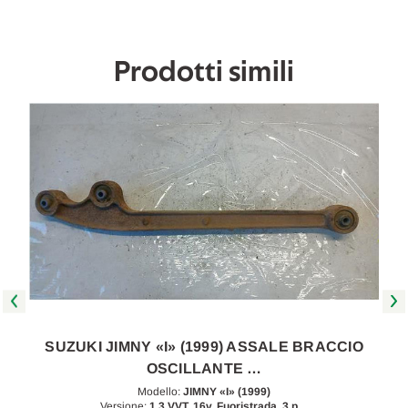
2013
2013
[[271877]]
[[271877]]
Prodotti simili
SUZUKI JIMNY «I» (1999) ASSALE BRACCIO
OSCILLANTE …
Modello:
JIMNY «I» (1999)
Versione:
1.3 VVT, 16v. Fuoristrada, 3 p…