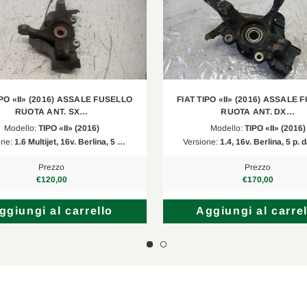
IPO «II» (2016) ASSALE FUSELLO
FIAT TIPO «II» (2016) ASSALE
RUOTA ANT. SX…
RUOTA ANT. DX…
Modello:
TIPO «II» (2016)
Modello:
TIPO «II» (2016)
one:
1.6 Multijet, 16v. Berlina, 5 …
Versione:
1.4, 16v. Berlina, 5 p.
Prezzo
Prezzo
€120,00
€170,00
ggiungi al carrello
Aggiungi al carrel