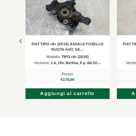
USELLO
FIAT TIPO «II» (2016) ASSALE FUSELLO
FIAT T
RUOTA ANT. SX…
Modello:
TIPO «II» (2016)
al 20…
Versione:
1.4, 16v. Berlina, 5 p. dal 20…
Versi
Prezzo
€170,00
lo
Aggiungi al carrello
A