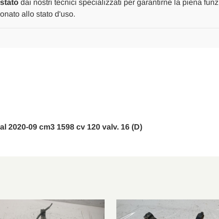
2020
2020
estato
dai nostri tecnici specializzati per garantirne la piena fun
[[224576]]
[[224576]]
nato allo stato d'uso.
0 al 2020-09 cm3 1598 cv 120 valv. 16 (D)