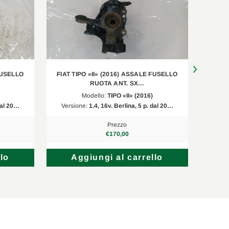
 FUSELLO
FIAT TIPO «II» (2016) ASSALE FUSELLO
FIAT 
RUOTA ANT. SX…
Modello:
TIPO «II» (2016)
 dal 20…
Versione:
1.4, 16v. Berlina, 5 p. dal 20…
Vers
Prezzo
€170,00
lo
Aggiungi al carrello