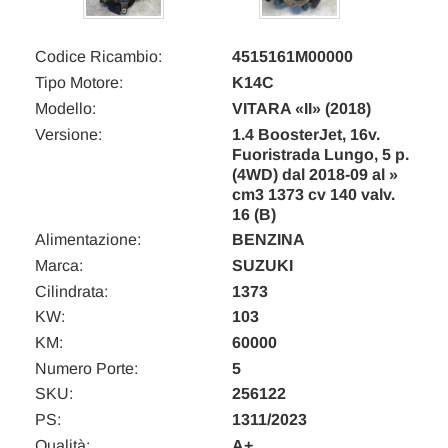
Codice Ricambio:
4515161M00000
Tipo Motore:
K14C
Modello:
VITARA «II» (2018)
Versione:
1.4 BoosterJet, 16v.
Fuoristrada Lungo, 5 p.
(4WD) dal 2018-09 al »
cm3 1373 cv 140 valv.
16 (B)
Alimentazione:
BENZINA
Marca:
SUZUKI
Cilindrata:
1373
KW:
103
KM:
60000
Numero Porte:
5
SKU:
256122
PS:
1311/2023
Qualità:
A+