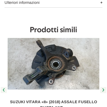
Da
Da
Ulteriori informazioni
2018
2018
in
in
poi
poi
[[256122]]
[[256122]]
Prodotti simili
SUZUKI VITARA «II» (2018) ASSALE FUSELLO