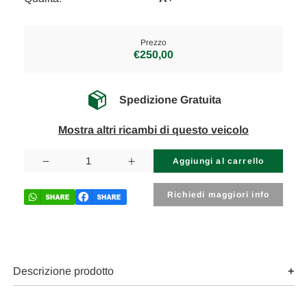
Prezzo
€250,00
Spedizione Gratuita
Mostra altri ricambi di questo veicolo
Disponibilità
attuale:
Diminuisci
Aumenta
la
la
quantità
quantità
di
di
Richiedi maggiori info
SUZUKI
SUZUKI
VITARA
VITARA
«II»
«II»
(2018)
(2018)
ASSALE
ASSALE
FUSELLO
FUSELLO
RUOTA
RUOTA
Descrizione prodotto
ANT.
ANT.
SX.
SX.
USATO
USATO