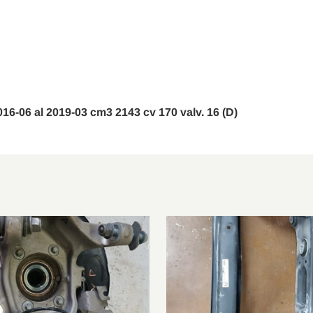
W213
E 350 D
2016/0
X253
AMG 43 4matic
2016/0
C253
250 4matic
2016/0
C253
220 D 4matic
2016/0
2016-06 al 2019-03 cm3 2143 cv 170 valv. 16 (D)
C253
250 D 4matic
2016/0
S213
E 220 D
2016/0
W213
E 350 E
2016/0
W213
E 200 D
2016/0
W213
E 220 D 4matic
2016/1
S213
E 400 4matic
2016/1
S213
E 200 D
2016/1