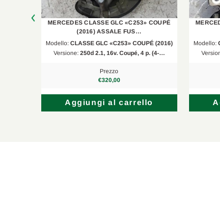
Mercedes-Benz
Classe E T-Model
 COUPÉ
MERCEDES CLASSE GLC «C253» COUPÉ
MERCED
Mercedes-Benz
GLC
(2016) ASSALE FUS…
É (2016)
Modello:
CLASSE GLC «C253» COUPÉ (2016)
Modello:
Mercedes-Benz
GLC Coupé
p. (4-…
Versione:
250d 2.1, 16v. Coupé, 4 p. (4-…
Versio
Mercedes-Benz
GLC Coupé
Prezzo
€320,00
Mercedes-Benz
Classe E Coupé
lo
Aggiungi al carrello
A
Mercedes-Benz
Classe E Coupé
Mercedes-Benz
Classe E T-Model
Mercedes-Benz
Classe E ALL-Terrain
Mercedes-Benz
Classe E Coupé
Mercedes-Benz
Classe E T-Model
Mercedes-Benz
Classe E