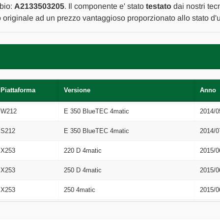
2016
2016
bio:
A2133503205
. Il componente e' stato
testato
dai nostri tecn
A
A
o originale ad un prezzo vantaggioso proporzionato allo stato d'
2019
2019
[[273121]]
[[273121]]
Piattaforma
Versione
Anno
W212
E 350 BlueTEC 4matic
2014/0
S212
E 350 BlueTEC 4matic
2014/0
X253
220 D 4matic
2015/0
X253
250 D 4matic
2015/0
X253
250 4matic
2015/0
W213
E 220 D
2016/0