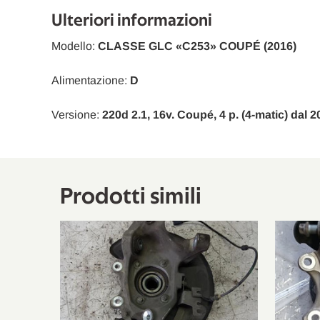
Mercedes-Benz
Classe E
Ulteriori informazioni
Mercedes-Benz
GLC
Modello:
CLASSE GLC «C253» COUPÉ (2016)
Mercedes-Benz
GLC Coupé
Alimentazione:
D
Mercedes-Benz
GLC Coupé
Versione:
220d 2.1, 16v. Coupé, 4 p. (4-matic) dal 
Mercedes-Benz
GLC Coupé
Mercedes-Benz
Classe E T-Model
Mercedes-Benz
Classe E
Prodotti simili
Mercedes-Benz
Classe E
Mercedes-Benz
Classe E
Mercedes-Benz
Classe E T-Model
Mercedes-Benz
Classe E T-Model