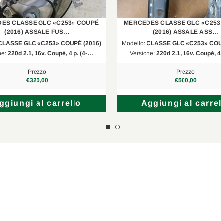
S213
E 350 D
2016/1
ES CLASSE GLC «C253» COUPÉ
MERCEDES CLASSE GLC «C253
X253
350 D 4matic
2016/1
(2016) ASSALE FUS…
(2016) ASSALE ASS…
CLASSE GLC «C253» COUPÉ (2016)
Modello:
CLASSE GLC «C253» COU
C253
350 D 4matic
2016/1
ne:
220d 2.1, 16v. Coupé, 4 p. (4-…
Versione:
220d 2.1, 16v. Coupé, 4
C253
AMG 43 4matic
2016/1
Prezzo
Prezzo
€320,00
€500,00
C238
E 220 D
2016/1
ggiungi al carrello
Aggiungi al carrel
C238
E 400 4matic
2016/1
S213
E 220 D 4matic
2017/0
S213
E 220 D 4matic
2017/0
C238
E 220 D 4matic
2017/0
S213
E 350 D 4matic
2017/0
W213
E 350 D 4matic
2017/0