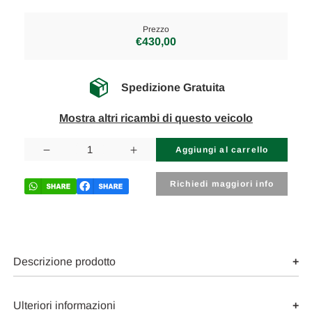
Prezzo
€430,00
Spedizione Gratuita
Mostra altri ricambi di questo veicolo
Disponibilità
attuale:
Diminuisci
Aumenta
la
la
quantità
quantità
di
di
Richiedi maggiori info
SKODA
SKODA
YETI
YETI
(2010)
(2010)
ASSALE
ASSALE
FUSELLO
FUSELLO
RUOTA
RUOTA
POST.
POST.
Descrizione prodotto
SX.
SX.
USATO
USATO
Da
Da
2009
2009
Ulteriori informazioni