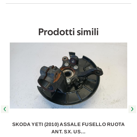
A
A
2013
2013
[[269479]]
[[269479]]
Prodotti simili
A
SKODA YETI (2010) ASSALE FUSELLO RUOTA
ANT. SX. US…