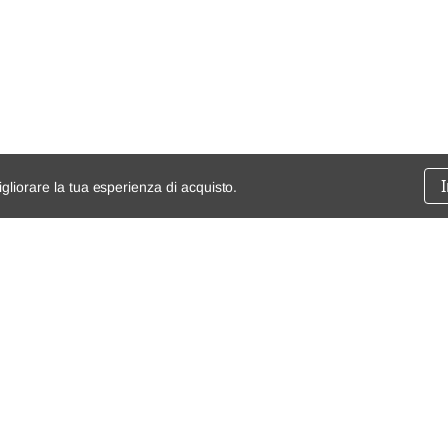
1.6 HDi 110
2010/07-2012/05
1.6 HDi 110
2010/07-2012/05
1.6 HDi 115
2012/01-2015/06
1.6 HDi 115
2012/06-2015/06
igliorare la tua esperienza di acquisto.
ssione
chi siamo
spedizioni e resi
dita
mappa del sito
Condizioni generali di vendita
Termini e Condizioni
Privacy