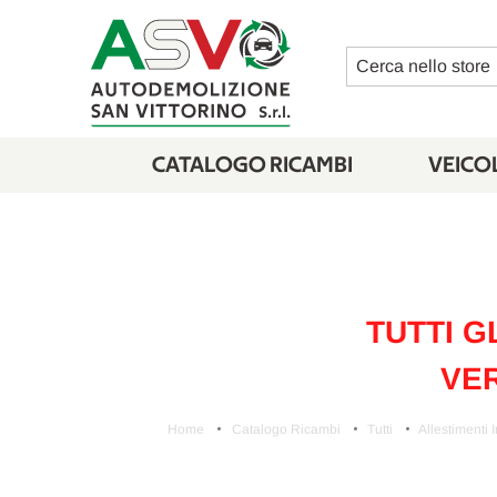
Cerca
CATALOGO RICAMBI
VEICOL
TUTTI G
VER
Home
Catalogo Ricambi
Tutti
Allestimenti I