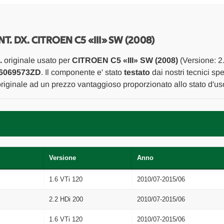
ALLESTIMENTI
ALLESTIMENTI
INTERNI
INTERNI
GRIGLIA
GRIGLIA
CONDOTTO
CONDOTTO
ARIA
ARIA
 DX. CITROEN C5 «III» SW (2008)
CRUSCOTTO
CRUSCOTTO
ANT.
ANT.
.
originale usato per
CITROEN C5 «III» SW (2008)
(Versione: 2
DX.
DX.
USATO
USATO
6069573ZD
. Il componente e' stato
testato
dai nostri tecnici spe
Da
Da
originale ad un prezzo vantaggioso proporzionato allo stato d'us
2009
2009
A
A
2016
2016
[[268719]]
[[268719]]
Versione
Anno
1.6 VTi 120
2010/07-2015/06
2.2 HDi 200
2010/07-2015/06
1.6 VTi 120
2010/07-2015/06