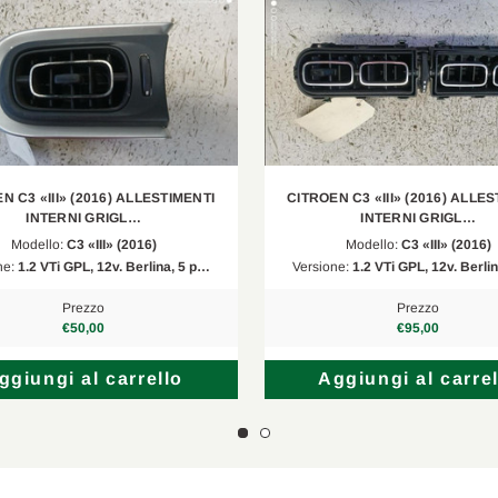
2.0 HDi
2008/02-2014/06
2.2 HDi
2008/02-2011/12
2.7 HDi
2008/02-2009/10
2.0 HDi 140
2008/11-2015/06
N C3 «III» (2016) ALLESTIMENTI
CITROEN C3 «III» (2016) ALLE
2.0 HDi 140
2009/04-2015/06
INTERNI GRIGL…
INTERNI GRIGL…
Modello:
C3 «III» (2016)
Modello:
C3 «III» (2016)
3.0 HDi 240
2009/04-2014/10
ne:
1.2 VTi GPL, 12v. Berlina, 5 p…
Versione:
1.2 VTi GPL, 12v. Berli
3.0 HDi 240
2009/04-2014/10
Prezzo
Prezzo
€50,00
€95,00
1.6 THP 155
2009/04-2016/07
ggiungi al carrello
Aggiungi al carrel
2.0 HDi 165
2009/04-2016/07
1.6 THP 155
2009/04-2016/07
2.0 HDi 165
2009/04-2016/07