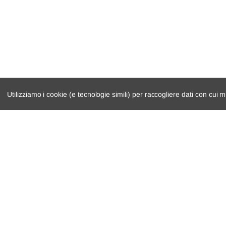
Citroën
C5 III
RD
Citroën
C5 III Break
RW
Citroën
C5 III
RD
Citroën
C5 III Break
RW
Utilizziamo i cookie (e tecnologie simili) per raccogliere dati con cui m
catalogo ricambi
cambio e trasmi
veicoli per ricambi
demolizioni
motore
condizioni di ven