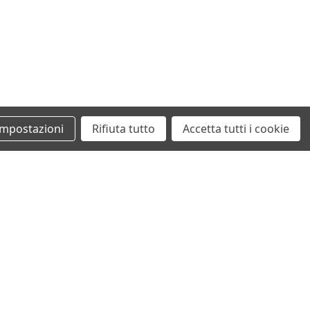
1560 ccm, 82 KW, 112 PS
1560 ccm, 82 KW, 112 PS
1560 ccm, 84 KW, 114 PS
1560 ccm, 84 KW, 114 PS
Impostazioni
Rifiuta tutto
Accetta tutti i cookie
+39 0862461097
info@autodemolizionesanvittorino.it
©2026 Autodemolizione San Vittorino
ecommerce by San Vittorino Srl