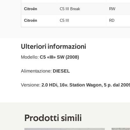
Citroën
C5 III Break
RW
Citroën
C5 III
RD
Citroën
C5 III
RD
Citroën
C5 III
RD
Ulteriori informazioni
Citroën
C5 III
RD
Modello:
C5 «III» SW (2008)
Citroën
C5 III
RD
Alimentazione:
DIESEL
Citroën
C5 III
RD
Versione:
2.0 HDi, 16v. Station Wagon, 5 p. dal 200
Citroën
C5 III
RD
Citroën
C5 III Break
RW
Citroën
C5 III Break
RW
Prodotti simili
Citroën
C5 III Break
RW