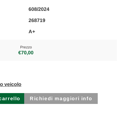
608/2024
268719
A+
Prezzo
€70,00
to veicolo
Richiedi maggiori info