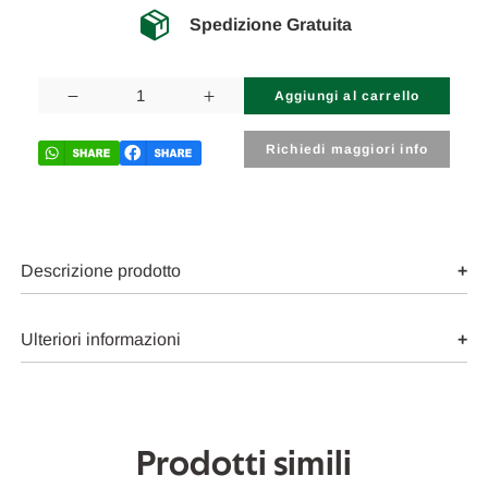
Spedizione Gratuita
Disponibilità
attuale:
Diminuisci
Aumenta
la
la
quantità
quantità
di
di
Richiedi maggiori info
PIAGGIO
PIAGGIO
PORTER
PORTER
MAXXI
MAXXI
(2009)
(2009)
SCARICO
SCARICO
E
E
INIEZIONE
INIEZIONE
Descrizione prodotto
INIETTORE
INIETTORE
USATO
USATO
Da
Da
2010
2010
Ulteriori informazioni
A
A
2015
2015
[[263612]]
[[263612]]
Prodotti simili