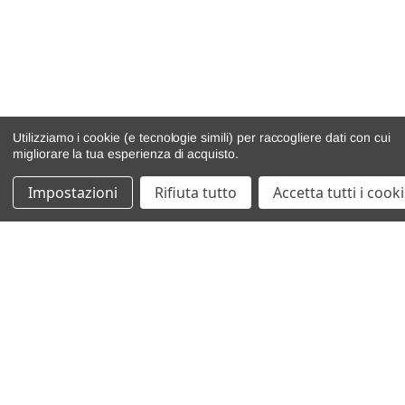
Utilizziamo i cookie (e tecnologie simili) per raccogliere dati con cui
migliorare la tua esperienza di acquisto.
Impostazioni
Rifiuta tutto
Accetta tutti i cook
catalogo ricambi
veicoli per ricambi
motore
cambio e trasmissione