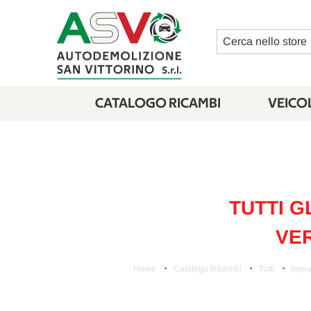
Cerca
CATALOGO RICAMBI
VEICOL
TUTTI G
VER
Home
Catalogo Ricambi
Tutti
Impia