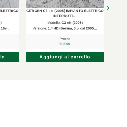
 ELETTRICO
CITROEN C3 «I» (2005) IMPIANTO ELETTRICO
FIAT DOB
INTERRUTT…
)
Modello:
C3 «I» (2005)
, 16v. …
Versione:
1.4 HDi Berlina, 5 p. dal 2005…
Versi
Prezzo
€35,00
lo
Aggiungi al carrello