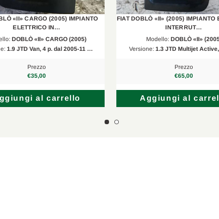
BLÒ «II» CARGO (2005) IMPIANTO
FIAT DOBLÒ «II» (2005) IMPIANTO
ELETTRICO IN…
INTERRUT…
llo:
DOBLÒ «II» CARGO (2005)
Modello:
DOBLÒ «II» (2005
ne:
1.9 JTD Van, 4 p. dal 2005-11 …
Versione:
1.3 JTD Multijet Active
Prezzo
Prezzo
€35,00
€65,00
ggiungi al carrello
Aggiungi al carrel