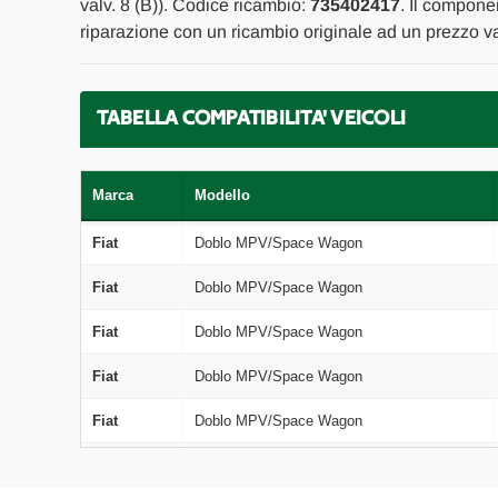
valv. 8 (B)). Codice ricambio:
735402417
. Il compone
riparazione con un ricambio originale ad un prezzo va
TABELLA COMPATIBILITA' VEICOLI
Marca
Modello
Fiat
Doblo MPV/Space Wagon
Fiat
Doblo MPV/Space Wagon
Fiat
Doblo MPV/Space Wagon
Fiat
Doblo MPV/Space Wagon
Fiat
Doblo MPV/Space Wagon
Fiat
Doblo MPV/Space Wagon