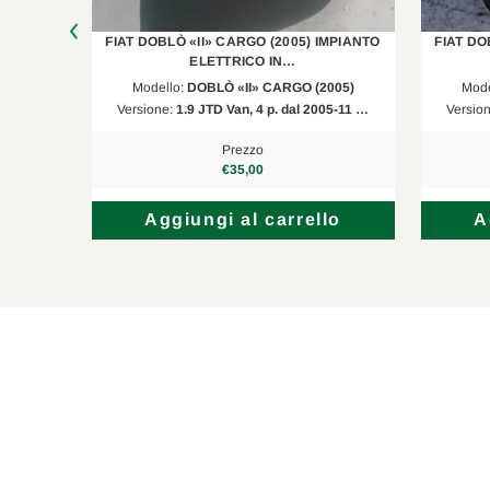
ELETTRICO
FIAT DOBLÒ «II» CARGO (2005) IMPIANTO
FIAT DO
ELETTRICO IN…
Modello:
DOBLÒ «II» CARGO (2005)
Mode
 16v. …
Versione:
1.9 JTD Van, 4 p. dal 2005-11 …
Versio
Prezzo
€35,00
lo
Aggiungi al carrello
A