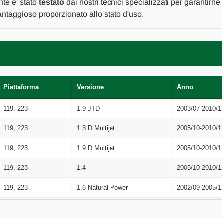
A
A
nte e' stato
testato
dai nostri tecnici specializzati per garantirne
2009
2009
ntaggioso proporzionato allo stato d'uso.
[[214200]]
[[214200]]
Piattaforma
Versione
Anno
119, 223
1.9 JTD
2003/07-2010/1
119, 223
1.3 D Multijet
2005/10-2010/1
119, 223
1.9 D Multijet
2005/10-2010/1
119, 223
1.4
2005/10-2010/1
119, 223
1.6 Natural Power
2002/09-2005/1
119, 223
1.3 JTD
2005/05-2024/1