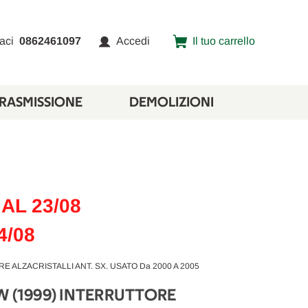
aci
0862461097
Accedi
Il tuo carrello
TRASMISSIONE
DEMOLIZIONI
AL 23/08
4/08
 ALZACRISTALLI ANT. SX. USATO Da 2000 A 2005
W (1999) INTERRUTTORE