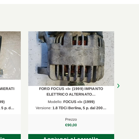
1753 ccm, 74 KW, 100 PS
1753 ccm, 74 KW, 100 PS
MIERATI
FORD FOCUS «I» (1999) IMPIANTO
FORD
ELETTRICO ALTERNATO…
99)
Modello:
FOCUS «I» (1999)
 5 p. d…
Versione:
1.8 TDCi Berlina, 5 p. dal 200…
Versi
Prezzo
€90,00