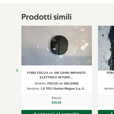
Ford
Focus
DAW, DBW
Ford
Focus Turnier
DNW
Prodotti simili
PIANTO
FORD FOCUS «I» SW (1999) IMPIANTO
FORD
ELETTRICO INTERR…
9)
Modello:
FOCUS «I» SW (1999)
5 p. d…
Versione:
1.8 TDCi Station Wagon, 5 p. d…
Versio
Prezzo
€35,00