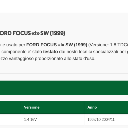
«I»
«I»
SW
SW
(1999)
(1999)
IMPIANTO
IMPIANTO
ELETTRICO
ELETTRICO
INTERRUTTORE
INTERRUTTOR
ALZACRISTALLI
ALZACRISTALL
ANT.
ANT.
ORD FOCUS «I» SW (1999)
SX.
SX.
USATO
USATO
ale usato per
FORD FOCUS «I» SW (1999)
(Versione: 1.8 TDCi
Da
Da
2000
2000
Il componente e' stato
testato
dai nostri tecnici specializzati per
A
A
ezzo vantaggioso proporzionato allo stato d'uso.
2005
2005
[[260405]]
[[260405]]
Versione
Anno
1.4 16V
1998/10-2004/11