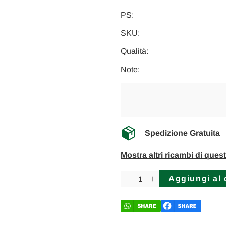
PS:
SKU:
Qualità:
Note:
Spedizione Gratuita
Mostra altri ricambi di ques
Disponibilità
attuale:
Diminuisci
Aumenta
la
la
quantità
quantità
di
di
FORD
FORD
FOCUS
FOCUS