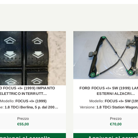
1.8 TdCi
2002/08-2004/11
1.8 TdCi
2002/08-2004/11
 FOCUS «I» (1999) IMPIANTO
FORD FOCUS «I» SW (1999) LA
ELETTRICO INTERRUTT…
ESTERNI ALZACRI…
Modello:
FOCUS «I» (1999)
Modello:
FOCUS «I» SW (19
ne:
1.8 TDCi Berlina, 5 p. dal 200…
Versione:
1.8 TDCi Station Wagon,
Prezzo
Prezzo
€55,00
€70,00