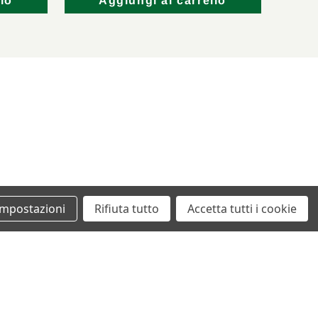
lo
Aggiungi al carrello
Impostazioni
Rifiuta tutto
Accetta tutti i cookie
+39 0862461097
info@autodemolizionesanvittorino.it