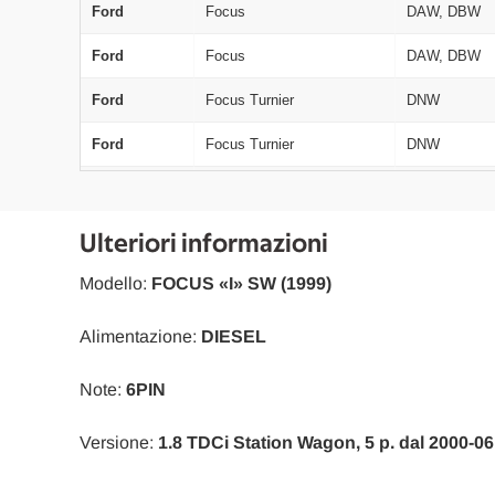
Ford
Focus
DAW, DBW
Ford
Focus
DAW, DBW
Ford
Focus Turnier
DNW
Ford
Focus Turnier
DNW
Ford
Focus Turnier
DNW
Ford
Focus
DAW, DBW
Ulteriori informazioni
Ford
Focus
DAW, DBW
Modello:
FOCUS «I» SW (1999)
Ford
Focus Turnier
DNW
Alimentazione:
DIESEL
Ford
Focus Turnier
DNW
Note:
6PIN
Ford
Focus
DAW, DBW
Versione:
1.8 TDCi Station Wagon, 5 p. dal 2000-06
Ford
Focus Turnier
DNW