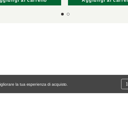
ggiungi al carrello
Aggiungi al carrel
igliorare la tua esperienza di acquisto.
ssione
chi siamo
spedizioni e resi