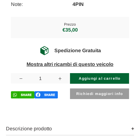
Note:
4PIN
Prezzo
€35,00
Spedizione Gratuita
Mostra altri ricambi di questo veicolo
Disponibilità
attuale:
Diminuisci
Aumenta
la
la
quantità
quantità
di
di
Richiedi maggiori info
FORD
FORD
FOCUS
FOCUS
«II»
«II»
(2005)
(2005)
IMPIANTO
IMPIANTO
ELETTRICO
ELETTRICO
INTERRUTTORE
INTERRUTTORE
Descrizione prodotto
ALZACRISTALLI
ALZACRISTALLI
POST.
POST.