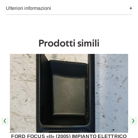
DX.
DX.
USATO
USATO
Ulteriori informazioni
Da
Da
2004
2004
A
A
2007
2007
[[261544]]
[[261544]]
Prodotti simili
O
FORD FOCUS «II» (2005) IMPIANTO ELETTRICO