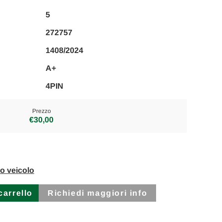
5
272757
1408/2024
A+
4PIN
Prezzo
€30,00
to veicolo
Richiedi maggiori info