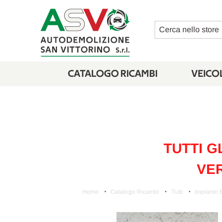
Cerca
CATALOGO RICAMBI
VEICOL
TUTTI G
VER
Home
Catalogo Ricambi
Tutti
Impianto E