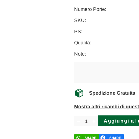
Numero Porte:
SKU:
PS:
Qualità:
Note:
Spedizione Gratuita
Mostra altri ricambi di ques
Disponibilità
attuale:
Diminuisci
Aumenta
la
la
quantità
quantità
di
di