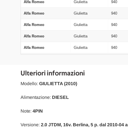
Alfa Romeo
Giulietta
940
Alfa Romeo
Giulietta
940
Alfa Romeo
Giulietta
940
Alfa Romeo
Giulietta
940
Alfa Romeo
Giulietta
940
Alfa Romeo
Giulietta
940
Alfa Romeo
Giulietta
940
Ulteriori informazioni
Alfa Romeo
Giulietta
940
Modello:
GIULIETTA (2010)
Alfa Romeo
Giulietta
940
Alimentazione:
DIESEL
Alfa Romeo
Giulietta
940
Note:
4PIN
Alfa Romeo
Giulietta
940
Versione:
2.0 JTDM, 16v. Berlina, 5 p. dal 2010-04 
Alfa Romeo
Giulietta
940