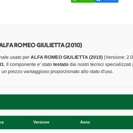
ALFA
ALFA
ROMEO
ROMEO
GIULIETTA
GIULIETTA
(2010)
(2010)
IMPIANTO
IMPIANTO
ELETTRICO
ELETTRICO
INTERRUTTORE
INTERRUTTOR
ALZACRISTALLI
ALZACRISTALL
POST.
POST.
SX.
SX.
 ALFA ROMEO GIULIETTA (2010)
USATO
USATO
Da
Da
nale usato per
ALFA ROMEO GIULIETTA (2010)
(Versione: 2.0
2010
2010
A
A
31
. Il componente e' stato
testato
dai nostri tecnici specializzati
2013
2013
d un prezzo vantaggioso proporzionato allo stato d'uso.
[[272757]]
[[272757]]
ma
Versione
Anno