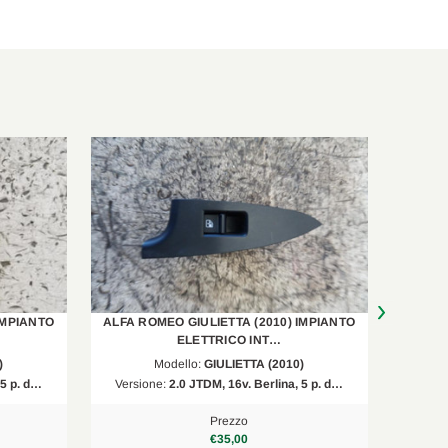
1598 ccm, 88 KW, 120 PS
IMPIANTO
ALFA ROMEO GIULIETTA (2010) IMPIANTO
ALFA R
ELETTRICO INT…
)
Modello:
GIULIETTA (2010)
 5 p. d…
Versione:
2.0 JTDM, 16v. Berlina, 5 p. d…
Versi
Prezzo
€35,00