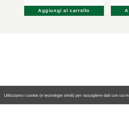
lo
Aggiungi al carrello
A
Utilizziamo i cookie (e tecnologie simili) per raccogliere dati con cui m
catalogo ricambi
cambio e trasmi