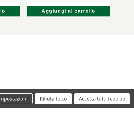
lo
Aggiungi al carrello
Impostazioni
Rifiuta tutto
Accetta tutti i cookie
+39 0862461097