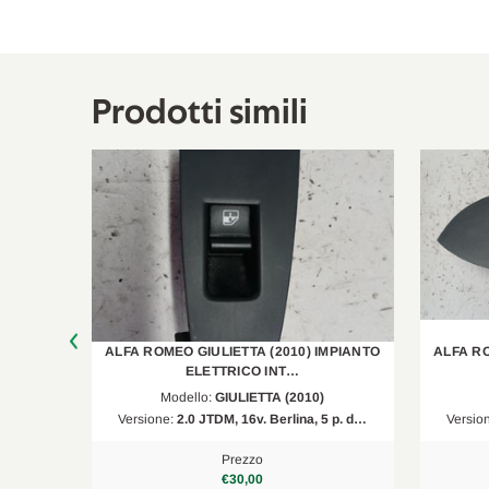
Alfa Romeo
Giulietta
940
Prodotti simili
MPIANTO
ALFA ROMEO GIULIETTA (2010) IMPIANTO
ALFA RO
ELETTRICO INT…
Modello:
GIULIETTA (2010)
5 p. d…
Versione:
2.0 JTDM, 16v. Berlina, 5 p. d…
Versio
Prezzo
€30,00