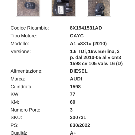
Codice Ricambio:
8X1941531AD
Tipo Motore:
CAYC
Modello:
A1 «8X1» (2010)
Versione:
1.6 TDi, 16v. Berlina, 3
p. dal 2010-05 al » cm3
1598 cv 105 valv. 16 (D)
Alimentazione:
DIESEL
Marca:
AUDI
Cilindrata:
1598
KW:
77
KM:
60
Numero Porte:
3
SKU:
230731
PS:
830/2022
Qualità:
A+