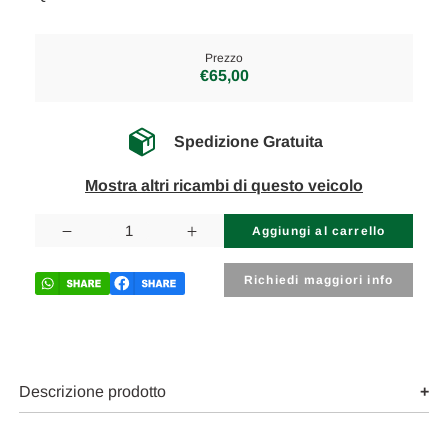
Prezzo
€65,00
Spedizione Gratuita
Mostra altri ricambi di questo veicolo
Disponibilità
attuale:
Diminuisci
Aumenta
la
la
quantità
quantità
di
di
Richiedi maggiori info
AUDI
AUDI
A1
A1
«8X1»
«8X1»
(2010)
(2010)
IMPIANTO
IMPIANTO
ELETTRICO
ELETTRICO
INTERRUTTORE
INTERRUTTORE
Descrizione prodotto
ILLUMINAZIONE
ILLUMINAZIONE
USATO
USATO
Da
Da