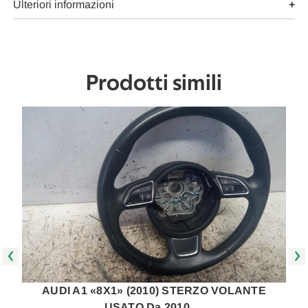
2010
2010
Ulteriori informazioni
in
in
poi
poi
[[230731]]
[[230731]]
Prodotti simili
AUDI A1 «8X1» (2010) STERZO VOLANTE
USATO Da 2010 …