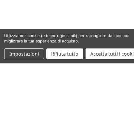
Utilizziamo i cookie (e tecnologie simili) per raccogliere dati con cui
migliorare la tua esperienza di acquisto.
Impostazioni
Rifiuta tutto
Accetta tutti i cook
catalogo ricambi
veicoli per ricambi
motore
cambio e trasmissione
demolizioni