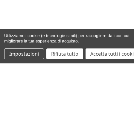
Utilizziamo i cookie (e tecnologie simili) per raccogliere dati con cui
migliorare la tua esperienza di acquisto.
Impostazioni
Rifiuta tutto
Accetta tutti i cook
catalogo ricambi
veicoli per ricambi
motore
cambio e trasmissione
demolizioni