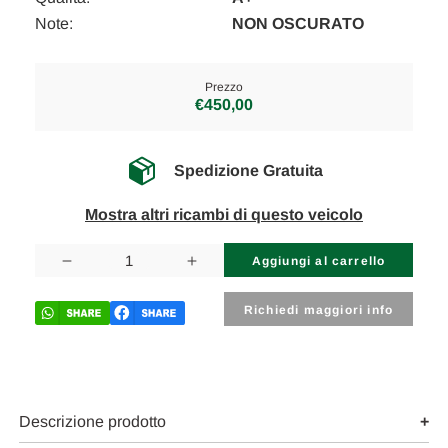
Note:
NON OSCURATO
Prezzo
€450,00
Spedizione Gratuita
Mostra altri ricambi di questo veicolo
Disponibilità
attuale:
Diminuisci
Aumenta
la
la
quantità
quantità
di
di
Richiedi maggiori info
BMW
BMW
SERIE
SERIE
5
5
«F11»
«F11»
TOURING
TOURING
(2010)
(2010)
CRISTALLI
CRISTALLI
Descrizione prodotto
LUNOTTO
LUNOTTO