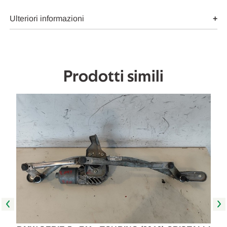
USATO
USATO
Da
Da
2011
2011
Ulteriori informazioni
A
A
2012
2012
[[273648]]
[[273648]]
Prodotti simili