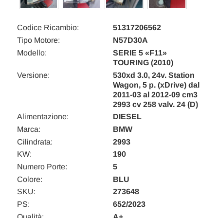
Codice Ricambio:
51317206562
Tipo Motore:
N57D30A
Modello:
SERIE 5 «F11»
TOURING (2010)
Versione:
530xd 3.0, 24v. Station
Wagon, 5 p. (xDrive) dal
2011-03 al 2012-09 cm3
2993 cv 258 valv. 24 (D)
Alimentazione:
DIESEL
Marca:
BMW
Cilindrata:
2993
KW:
190
Numero Porte:
5
Colore:
BLU
SKU:
273648
PS:
652/2023
Qualità:
A+