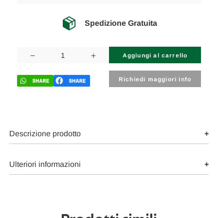
Spedizione Gratuita
Disponibilità
attuale:
Diminuisci
Aumenta
la
la
quantità
quantità
di
di
Richiedi maggiori info
LANCIA
LANCIA
YPSILON
YPSILON
«III»
«III»
(2011)
(2011)
SCARICO
SCARICO
E
E
INIEZIONE
INIEZIONE
Descrizione prodotto
MANICOTTO
MANICOTTO
FILTRO
FILTRO
ARIA
ARIA
USATO
USATO
Ulteriori informazioni
Da
Da
2011
2011
A
A
2015
2015
[[261794]]
[[261794]]