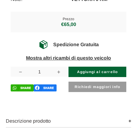
Prezzo
€65,00
Spedizione Gratuita
Mostra altri ricambi di questo veicolo
Disponibilità
attuale:
Diminuisci
Aumenta
la
la
quantità
quantità
di
di
Richiedi maggiori info
JEEP
JEEP
COMPASS
COMPASS
«III»
«III»
(2017)
(2017)
SCARICO
SCARICO
E
E
INIEZIONE
INIEZIONE
Descrizione prodotto
MANICOTTO
MANICOTTO
FILTRO
FILTRO
ARIA
ARIA