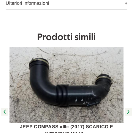
USATO
USATO
Ulteriori informazioni
Da
Da
2020
2020
A
A
2021
2021
[[266220]]
[[266220]]
Prodotti simili
JEEP COMPASS «III» (2017) SCARICO E