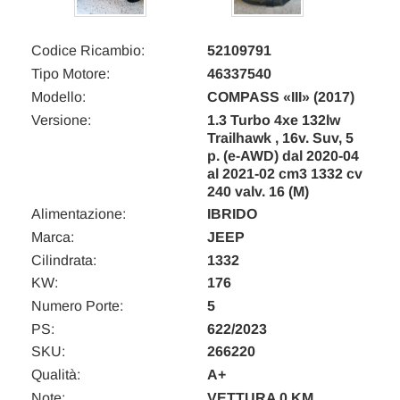
Codice Ricambio:
52109791
Tipo Motore:
46337540
Modello:
COMPASS «III» (2017)
Versione:
1.3 Turbo 4xe 132lw
Trailhawk , 16v. Suv, 5
p. (e-AWD) dal 2020-04
al 2021-02 cm3 1332 cv
240 valv. 16 (M)
Alimentazione:
IBRIDO
Marca:
JEEP
Cilindrata:
1332
KW:
176
Numero Porte:
5
PS:
622/2023
SKU:
266220
Qualità:
A+
Note:
VETTURA 0 KM