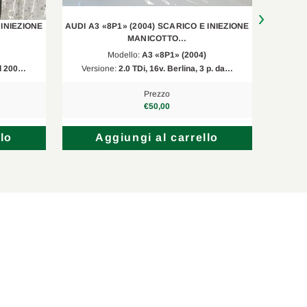
1896 ccm, 66 KW, 90 PS
 INIEZIONE
AUDI A3 «8P1» (2004) SCARICO E INIEZIONE
AUDI A3
1598 ccm, 77 KW, 105 PS
MANICOTTO…
Modello:
A3 «8P1» (2004)
1896 ccm, 66 KW, 90 PS
al 200…
Versione:
2.0 TDi, 16v. Berlina, 3 p. da…
Versi
Prezzo
€50,00
lo
Aggiungi al carrello