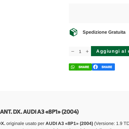
Spedizione Gratuita
Disponibilità
attuale:
Diminuisci
Aumenta
la
la
quantità
quantità
di
di
AUDI
AUDI
A3
A3
«8P1»
«8P1»
(2004)
(2004)
SCARICO
SCARICO
E
E
INIEZIONE
INIEZIONE
MANICOTTO
MANICOTTO
INTERCOOLER
INTERCOOLER
INTERMEDIO
INTERMEDIO
T. DX. AUDI A3 «8P1» (2004)
ANT.
ANT.
DX.
DX.
X.
originale usato per
AUDI A3 «8P1» (2004)
(Versione: 1.9 TD
USATO
USATO