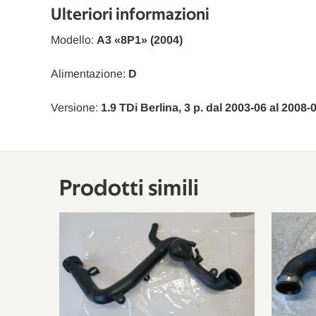
Seat
Toledo III
5P2
Ulteriori informazioni
VW
Golf V
1K1
Modello:
A3 «8P1» (2004)
VW
Golf Plus V
521, 5M
Alimentazione:
D
Skoda
Octavia II Combi
1Z5
Versione:
1.9 TDi Berlina, 3 p. dal 2003-06 al 2008-
VW
Passat
3C2
VW
Jetta III
1K2
VW
Touran
1T1, 1T2
Prodotti simili
VW
Passat Variant
3C5
Seat
Leon
1P1
VW
Jetta III
1K2
Seat
Altea XL
5P5, 5P