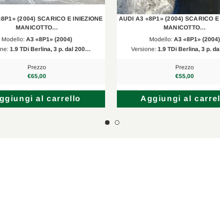
1.9 TDI
2007/06-2010/12
«8P1» (2004) SCARICO E INIEZIONE
AUDI A3 «8P1» (2004) SCARICO E
1.6 TDI
2009/06-2010/10
MANICOTTO…
MANICOTTO…
Modello:
A3 «8P1» (2004)
Modello:
A3 «8P1» (2004)
8
1.9 TDI
2009/08-2010/12
one:
1.9 TDi Berlina, 3 p. dal 200…
Versione:
1.9 TDi Berlina, 3 p. d
Prezzo
Prezzo
€65,00
€55,00
ggiungi al carrello
Aggiungi al carrel