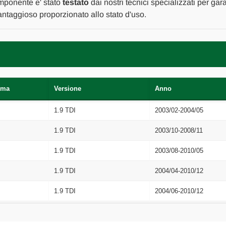
Da
Da
omponente e' stato
testato
dai nostri tecnici specializzati per gar
2003
2003
ntaggioso proporzionato allo stato d'uso.
A
A
2008
2008
[[268594]]
[[268594]]
rma
Versione
Anno
1.9 TDI
2003/02-2004/05
1.9 TDI
2003/10-2008/11
1.9 TDI
2003/08-2010/05
1.9 TDI
2004/04-2010/12
1.9 TDI
2004/06-2010/12
1.9 TDI
2004/09-2010/12