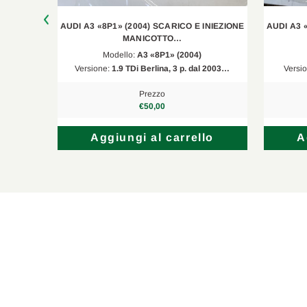
Seat
Leon
1P1
INIEZIONE
AUDI A3 «8P1» (2004) SCARICO E INIEZIONE
AUDI A3 
VW
Jetta III
1K2
MANICOTTO…
Modello:
A3 «8P1» (2004)
Seat
Altea XL
5P5, 5P
l 2003…
Versione:
1.9 TDi Berlina, 3 p. dal 2003…
Versi
Prezzo
€50,00
lo
Aggiungi al carrello
A