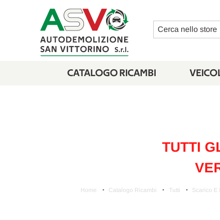
Cerca
CATALOGO RICAMBI
VEICOL
TUTTI G
VER
Home
Catalogo Ricambi
Tutti
Scarico E 