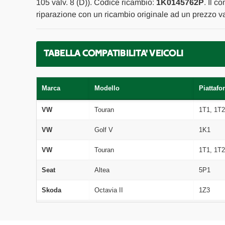
105 valv. 8 (D)). Codice ricambio:
1K0145762P
. Il c
riparazione con un ricambio originale ad un prezzo va
TABELLA COMPATIBILITA' VEICOLI
Marca
Modello
Piattafo
VW
Touran
1T1, 1T2
VW
Golf V
1K1
VW
Touran
1T1, 1T2
Seat
Altea
5P1
Skoda
Octavia II
1Z3
Skoda
Octavia II Combi
1Z5