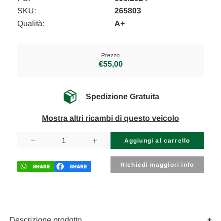
SKU:
265803
Qualità:
A+
Prezzo
€55,00
Spedizione Gratuita
Mostra altri ricambi di questo veicolo
Disponibilità
attuale:
Diminuisci
Aumenta
la
la
quantità
quantità
di
di
Richiedi maggiori info
LAND
LAND
ROVER
ROVER
DISCOVERY
DISCOVERY
«V»
«V»
SPORT
SPORT
(2019)
(2019)
SCARICO
SCARICO
Descrizione prodotto