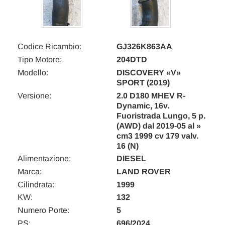
Codice Ricambio:
GJ326K863AA
Tipo Motore:
204DTD
Modello:
DISCOVERY «V»
SPORT (2019)
Versione:
2.0 D180 MHEV R-
Dynamic, 16v.
Fuoristrada Lungo, 5 p.
(AWD) dal 2019-05 al »
cm3 1999 cv 179 valv.
16 (N)
Alimentazione:
DIESEL
Marca:
LAND ROVER
Cilindrata:
1999
KW:
132
Numero Porte:
5
PS:
696/2024