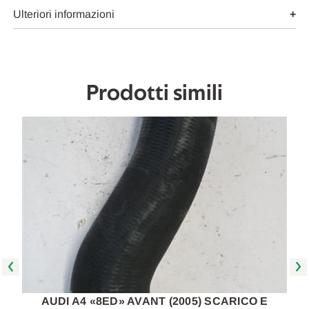
INTERCOOLER
INTERCOOLER
USATO
USATO
Ulteriori informazioni
Da
Da
2005
2005
A
A
2008
2008
[[269180]]
[[269180]]
Prodotti simili
AUDI A4 «8ED» AVANT (2005) SCARICO E