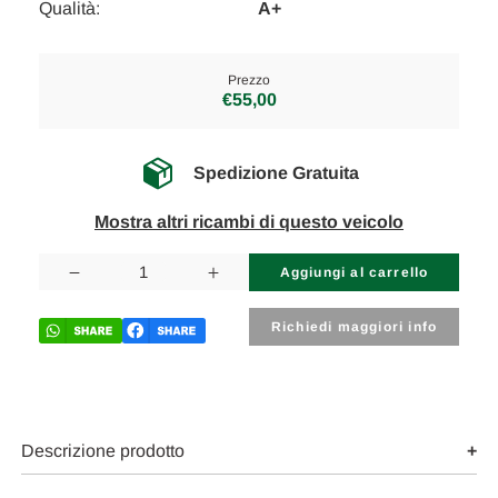
Qualità:
A+
Prezzo
€55,00
Spedizione Gratuita
Mostra altri ricambi di questo veicolo
Disponibilità
attuale:
Diminuisci
Aumenta
la
la
quantità
quantità
di
di
Richiedi maggiori info
AUDI
AUDI
A4
A4
«8ED»
«8ED»
AVANT
AVANT
(2005)
(2005)
SCARICO
SCARICO
E
E
Descrizione prodotto
INIEZIONE
INIEZIONE
MANICOTTO
MANICOTTO