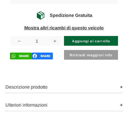
Spedizione Gratuita
Mostra altri ricambi di questo veicolo
Disponibilità
attuale:
Diminuisci
Aumenta
la
la
quantità
quantità
di
di
Richiedi maggiori info
CHEVROLET
CHEVROLET
MATIZ
MATIZ
«II»
«II»
(2006)
(2006)
LAMIERATI
LAMIERATI
ESTERNI
ESTERNI
MANIGLIA
MANIGLIA
Descrizione prodotto
PORTA
PORTA
EST.
EST.
ANT.
ANT.
DX.
DX.
Ulteriori informazioni
USATO
USATO
Da
Da
2005
2005
A
A
2011
2011