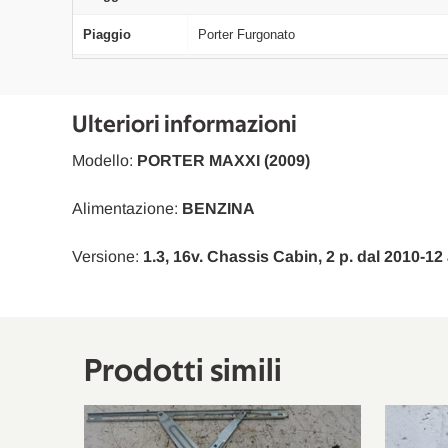
Piaggio
Porter Furgonato
Piaggio
Porter Pianale Piatto/Telaio
Piaggio
Porter Pianale Piatto/Telaio
Ulteriori informazioni
Piaggio
Porter Furgonato
Modello:
PORTER MAXXI (2009)
Piaggio
Porter Pianale Piatto/Telaio
Alimentazione:
BENZINA
Piaggio
Porter Pianale Piatto/Telaio
Versione:
1.3, 16v. Chassis Cabin, 2 p. dal 2010-12
Piaggio
Porter Pianale Piatto/Telaio
Piaggio
Porter Furgonato
Piaggio
Porter Furgonato
Prodotti simili
Piaggio
Porter Furgonato
Piaggio
Porter Furgonato