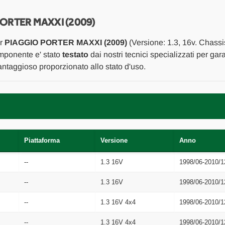
PORTA
PORTA
EST.
EST.
ANT.
ANT.
PORTER MAXXI (2009)
DX.
DX.
USATO
USATO
er
PIAGGIO PORTER MAXXI (2009)
(Versione: 1.3, 16v. Chass
Da
Da
2010
2010
omponente e' stato
testato
dai nostri tecnici specializzati per gar
A
A
ntaggioso proporzionato allo stato d'uso.
2015
2015
[[218321]]
[[218321]]
Piattaforma
Versione
Anno
--
1.3 16V
1998/06-2010/1
--
1.3 16V
1998/06-2010/1
--
1.3 16V 4x4
1998/06-2010/1
--
1.3 16V 4x4
1998/06-2010/1