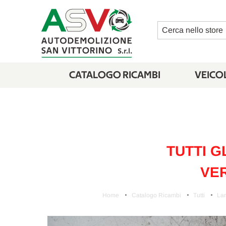
Cerca
CATALOGO RICAMBI
VEICOL
TUTTI G
VER
Home
Catalogo Ricambi
Tutti
Lam