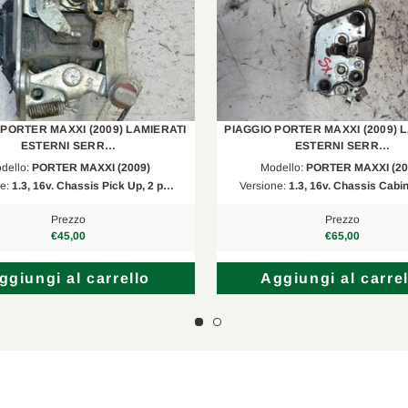
--
1.3 CNG
2011/01-2024/1
--
1.3i 16V
1998/05-2024/1
--
1.3i 16V 4x4
1998/05-2024/1
 PORTER MAXXI (2009) LAMIERATI
PIAGGIO PORTER MAXXI (2009) 
--
1.3i 16V
1998/05-2024/1
ESTERNI SERR…
ESTERNI SERR…
dello:
PORTER MAXXI (2009)
Modello:
PORTER MAXXI (20
--
1.3i 16V 4x4
1998/05-2024/1
ne:
1.3, 16v. Chassis Pick Up, 2 p…
Versione:
1.3, 16v. Chassis Cabin
--
1.2 D
1995/05-2024/1
Prezzo
Prezzo
€45,00
€65,00
--
1.3
2015/11-2024/1
ggiungi al carrello
Aggiungi al carrel
--
1.3 LPG
2016/01-2024/1
--
1.3 CNG
2016/07-2024/1
--
1.3 LPG
2011/01-2024/1